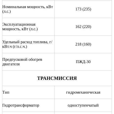
Номинальная мощность, кВт
173 (235)
(л.с.)
Эксплуатационная
162 (220)
мощность, кВт (л.с.)
Удельный расход топлива, г/
218 (160)
кВт.ч (г/л.с.ч.)
Предпусковой обогрев
ПЖД-30
двигателя
ТРАНСМИССИЯ
Тип
гидромеханическая
Гидротрансформатор
одноступенчатый