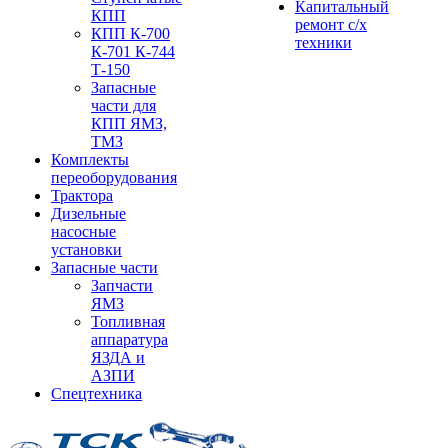
Капитальный
КПП
ремонт с/х
КПП К-700
техники
К-701 К-744
Т-150
Запасные
части для
КПП ЯМЗ,
ТМЗ
Комплекты
переоборудования
Трактора
Дизельные
насосные
установки
Запасные части
Запчасти
ЯМЗ
Топливная
аппаратура
ЯЗДА и
АЗПИ
Спецтехника