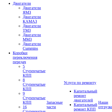
Двигатели
Двигатели
ЯМЗ
Двигатели
КАМАЗ
Двигатели
ТМЗ
Двигатели
ММЗ
Двигатели
Cummins
Коробки
переключения
передач
5
Ступенчатые
КПП
8
Услуги по ремонту
Ступенчатые
КПП
Капитальный
9
ремонт
Ступенчатые
двигателей
КПП
Запасные
Наши
Капитальный
16
части
отгрузк
ремонт КПП
Ступенчатые