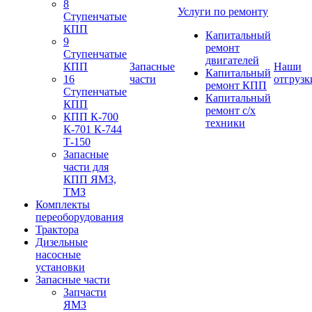
8
Услуги по ремонту
Ступенчатые
КПП
Капитальный
9
ремонт
Ступенчатые
двигателей
КПП
Запасные
Наши
Капитальный
16
части
отгрузк
ремонт КПП
Ступенчатые
Капитальный
КПП
ремонт с/х
КПП К-700
техники
К-701 К-744
Т-150
Запасные
части для
КПП ЯМЗ,
ТМЗ
Комплекты
переоборудования
Трактора
Дизельные
насосные
установки
Запасные части
Запчасти
ЯМЗ