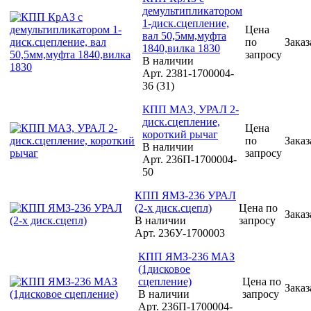
демультипликатором
1-диск.сцепление,
Цена
вал 50,5мм,муфта
по
Заказ
1840,вилка 1830
запросу
В наличии
Арт.
2381-1700004-
36 (31)
КПП МАЗ, УРАЛ 2-
диск.сцепление,
Цена
короткий рычаг
по
Заказ
В наличии
запросу
Арт.
236П-1700004-
50
КПП ЯМЗ-236 УРАЛ
(2-х диск.сцепл)
Цена по
Заказ
В наличии
запросу
Арт.
236У-1700003
КПП ЯМЗ-236 МАЗ
(1дисковое
сцепление)
Цена по
Заказ
В наличии
запросу
Арт.
236П-1700004-