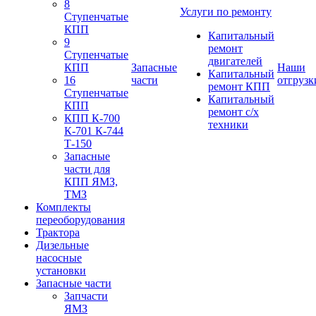
8
Услуги по ремонту
Ступенчатые
КПП
Капитальный
9
ремонт
Ступенчатые
двигателей
КПП
Запасные
Наши
Капитальный
16
части
отгрузк
ремонт КПП
Ступенчатые
Капитальный
КПП
ремонт с/х
КПП К-700
техники
К-701 К-744
Т-150
Запасные
части для
КПП ЯМЗ,
ТМЗ
Комплекты
переоборудования
Трактора
Дизельные
насосные
установки
Запасные части
Запчасти
ЯМЗ