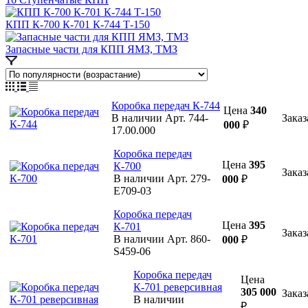
КПП К-700 К-701 К-744 Т-150
Запасные части для КПП ЯМЗ, ТМЗ
Коробка передач К-744
Цена
340
В наличии
Арт.
744-
Заказ
000
₽
17.00.000
Коробка передач
Цена
395
К-700
Заказ
В наличии
Арт.
279-
000
₽
Е709-03
Коробка передач
Цена
395
К-701
Заказ
В наличии
Арт.
860-
000
₽
S459-06
Коробка передач
Цена
К-701 реверсивная
305 000
Заказ
В наличии
₽