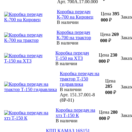
Арт.
700А.17.00.000
Коробка передач
Цена
395
К-700 на Кировец
Заказ
000
₽
В наличии
Коробка передач
Цена
269
К-700 на трактор
Заказ
000
₽
В наличии
Коробка передач
Цена
230
Т-150 на ХТЗ
Заказ
000
₽
В наличии
Коробка передач на
трактор Т-150
Цена
гидравлика
285
Заказ
В наличии
000
₽
Арт.
151.37.001-8
(8Р-01)
Коробка передач на
Цена
280
хтз Т-150 К
Заказ
000
₽
В наличии
КПП КАМАЗ 16S151