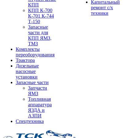
Капитальный
КПП
ремонт с/х
КПП К-700
техники
К-701 К-744
Т-150
Запасные
части для
КПП ЯМЗ,
ТМЗ
Комплекты
переоборудования
Трактора
Дизельные
насосные
установки
Запасные части
Запчасти
ЯМЗ
Топливная
аппаратура
ЯЗДА и
АЗПИ
Спецтехника