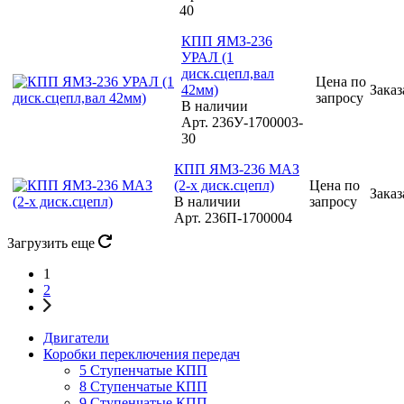
40
КПП ЯМЗ-236
УРАЛ (1
диск.сцепл,вал
Цена по
42мм)
Заказ
запросу
В наличии
Арт.
236У-1700003-
30
КПП ЯМЗ-236 МАЗ
(2-х диск.сцепл)
Цена по
Заказ
В наличии
запросу
Арт.
236П-1700004
Загрузить еще
1
2
Двигатели
Коробки переключения передач
5 Ступенчатые КПП
8 Ступенчатые КПП
9 Ступенчатые КПП