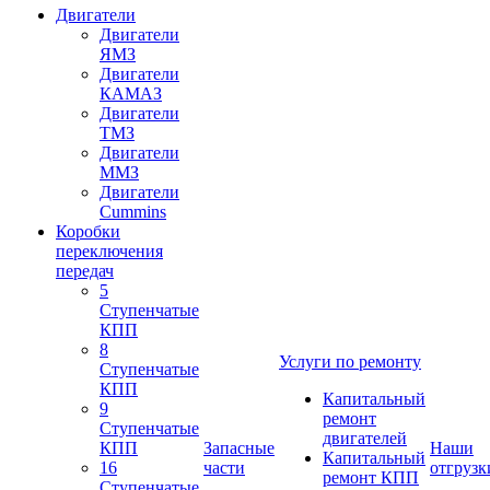
Двигатели
Двигатели
ЯМЗ
Двигатели
КАМАЗ
Двигатели
ТМЗ
Двигатели
ММЗ
Двигатели
Cummins
Коробки
переключения
передач
5
Ступенчатые
КПП
8
Услуги по ремонту
Ступенчатые
КПП
Капитальный
9
ремонт
Ступенчатые
двигателей
КПП
Запасные
Наши
Капитальный
16
части
отгрузк
ремонт КПП
Ступенчатые