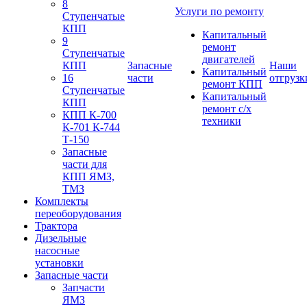
8
Услуги по ремонту
Ступенчатые
КПП
Капитальный
9
ремонт
Ступенчатые
двигателей
КПП
Запасные
Наши
Капитальный
16
части
отгрузк
ремонт КПП
Ступенчатые
Капитальный
КПП
ремонт с/х
КПП К-700
техники
К-701 К-744
Т-150
Запасные
части для
КПП ЯМЗ,
ТМЗ
Комплекты
переоборудования
Трактора
Дизельные
насосные
установки
Запасные части
Запчасти
ЯМЗ