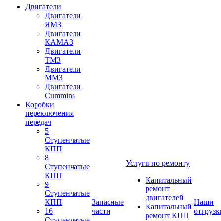
Двигатели
Двигатели
ЯМЗ
Двигатели
КАМАЗ
Двигатели
ТМЗ
Двигатели
ММЗ
Двигатели
Cummins
Коробки
переключения
передач
5
Ступенчатые
КПП
8
Услуги по ремонту
Ступенчатые
КПП
Капитальный
9
ремонт
Ступенчатые
двигателей
КПП
Запасные
Наши
Капитальный
16
части
отгрузк
ремонт КПП
Ступенчатые