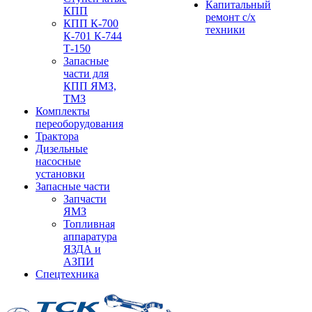
Капитальный
КПП
ремонт с/х
КПП К-700
техники
К-701 К-744
Т-150
Запасные
части для
КПП ЯМЗ,
ТМЗ
Комплекты
переоборудования
Трактора
Дизельные
насосные
установки
Запасные части
Запчасти
ЯМЗ
Топливная
аппаратура
ЯЗДА и
АЗПИ
Спецтехника