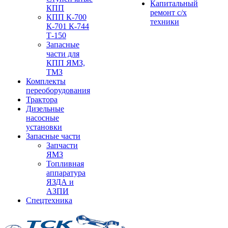
Капитальный
КПП
ремонт с/х
КПП К-700
техники
К-701 К-744
Т-150
Запасные
части для
КПП ЯМЗ,
ТМЗ
Комплекты
переоборудования
Трактора
Дизельные
насосные
установки
Запасные части
Запчасти
ЯМЗ
Топливная
аппаратура
ЯЗДА и
АЗПИ
Спецтехника