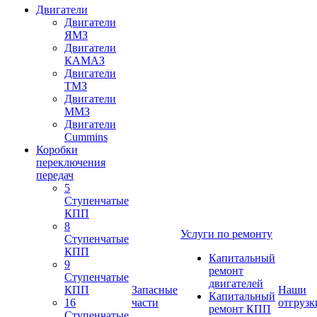
Двигатели
Двигатели
ЯМЗ
Двигатели
КАМАЗ
Двигатели
ТМЗ
Двигатели
ММЗ
Двигатели
Cummins
Коробки
переключения
передач
5
Ступенчатые
КПП
8
Услуги по ремонту
Ступенчатые
КПП
Капитальный
9
ремонт
Ступенчатые
двигателей
КПП
Запасные
Наши
Капитальный
16
части
отгрузк
ремонт КПП
Ступенчатые