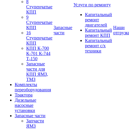
8
Услуги по ремонту
Ступенчатые
КПП
Капитальный
9
ремонт
Ступенчатые
двигателей
КПП
Запасные
Наши
Капитальный
16
части
отгрузк
ремонт КПП
Ступенчатые
Капитальный
КПП
ремонт с/х
КПП К-700
техники
К-701 К-744
Т-150
Запасные
части для
КПП ЯМЗ,
ТМЗ
Комплекты
переоборудования
Трактора
Дизельные
насосные
установки
Запасные части
Запчасти
ЯМЗ