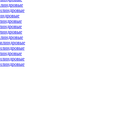
илиндровые
цилиндровые
линдровые
илиндровые
илиндровые
илиндровые
илиндровые
цилиндровые
цилиндровые
илиндровые
цилиндровые
цилиндровые