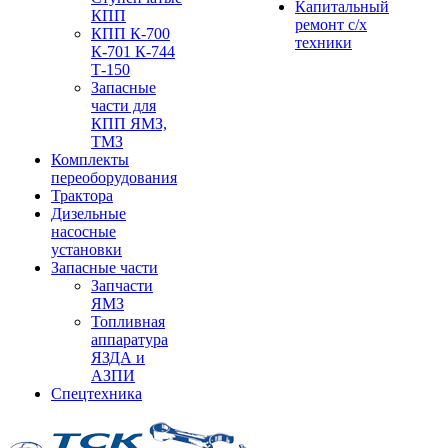
Капитальный
КПП
ремонт с/х
КПП К-700
техники
К-701 К-744
Т-150
Запасные
части для
КПП ЯМЗ,
ТМЗ
Комплекты
переоборудования
Трактора
Дизельные
насосные
установки
Запасные части
Запчасти
ЯМЗ
Топливная
аппаратура
ЯЗДА и
АЗПИ
Спецтехника