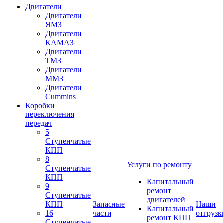
Двигатели
Двигатели
ЯМЗ
Двигатели
КАМАЗ
Двигатели
ТМЗ
Двигатели
ММЗ
Двигатели
Cummins
Коробки
переключения
передач
5
Ступенчатые
КПП
8
Услуги по ремонту
Ступенчатые
КПП
Капитальный
9
ремонт
Ступенчатые
двигателей
КПП
Запасные
Наши
Капитальный
16
части
отгрузк
ремонт КПП
Ступенчатые