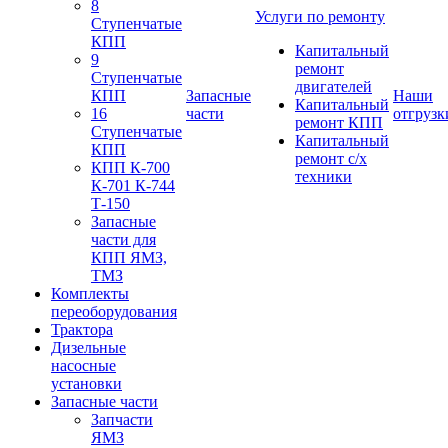
8
Услуги по ремонту
Ступенчатые
КПП
Капитальный
9
ремонт
Ступенчатые
двигателей
КПП
Запасные
Наши
Капитальный
16
части
отгрузк
ремонт КПП
Ступенчатые
Капитальный
КПП
ремонт с/х
КПП К-700
техники
К-701 К-744
Т-150
Запасные
части для
КПП ЯМЗ,
ТМЗ
Комплекты
переоборудования
Трактора
Дизельные
насосные
установки
Запасные части
Запчасти
ЯМЗ