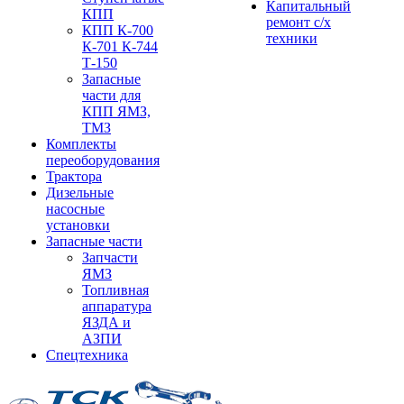
Капитальный
КПП
ремонт с/х
КПП К-700
техники
К-701 К-744
Т-150
Запасные
части для
КПП ЯМЗ,
ТМЗ
Комплекты
переоборудования
Трактора
Дизельные
насосные
установки
Запасные части
Запчасти
ЯМЗ
Топливная
аппаратура
ЯЗДА и
АЗПИ
Спецтехника