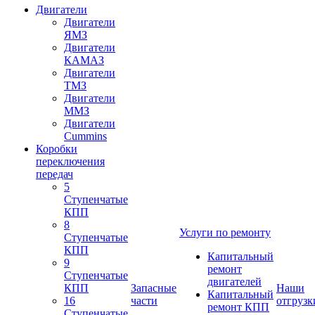
Двигатели
Двигатели
ЯМЗ
Двигатели
КАМАЗ
Двигатели
ТМЗ
Двигатели
ММЗ
Двигатели
Cummins
Коробки
переключения
передач
5
Ступенчатые
КПП
8
Услуги по ремонту
Ступенчатые
КПП
Капитальный
9
ремонт
Ступенчатые
двигателей
КПП
Запасные
Наши
Капитальный
16
части
отгрузк
ремонт КПП
Ступенчатые