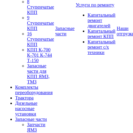
8
Услуги по ремонту
Ступенчатые
КПП
Капитальный
9
ремонт
Ступенчатые
двигателей
КПП
Запасные
Наши
Капитальный
16
части
отгрузк
ремонт КПП
Ступенчатые
Капитальный
КПП
ремонт с/х
КПП К-700
техники
К-701 К-744
Т-150
Запасные
части для
КПП ЯМЗ,
ТМЗ
Комплекты
переоборудования
Трактора
Дизельные
насосные
установки
Запасные части
Запчасти
ЯМЗ