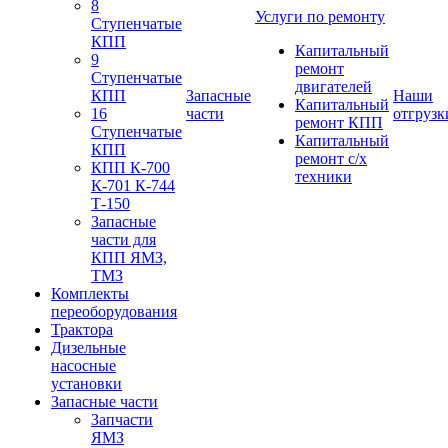
8
Услуги по ремонту
Ступенчатые
КПП
Капитальный
9
ремонт
Ступенчатые
двигателей
КПП
Запасные
Наши
Капитальный
16
части
отгрузк
ремонт КПП
Ступенчатые
Капитальный
КПП
ремонт с/х
КПП К-700
техники
К-701 К-744
Т-150
Запасные
части для
КПП ЯМЗ,
ТМЗ
Комплекты
переоборудования
Трактора
Дизельные
насосные
установки
Запасные части
Запчасти
ЯМЗ