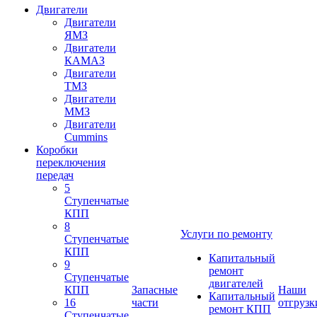
Двигатели
Двигатели
ЯМЗ
Двигатели
КАМАЗ
Двигатели
ТМЗ
Двигатели
ММЗ
Двигатели
Cummins
Коробки
переключения
передач
5
Ступенчатые
КПП
8
Услуги по ремонту
Ступенчатые
КПП
Капитальный
9
ремонт
Ступенчатые
двигателей
КПП
Запасные
Наши
Капитальный
16
части
отгрузк
ремонт КПП
Ступенчатые