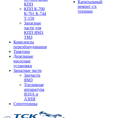
Капитальный
КПП
ремонт с/х
КПП К-700
техники
К-701 К-744
Т-150
Запасные
части для
КПП ЯМЗ,
ТМЗ
Комплекты
переоборудования
Трактора
Дизельные
насосные
установки
Запасные части
Запчасти
ЯМЗ
Топливная
аппаратура
ЯЗДА и
АЗПИ
Спецтехника