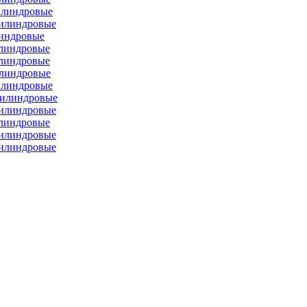
илиндровые
цилиндровые
линдровые
илиндровые
илиндровые
илиндровые
илиндровые
цилиндровые
цилиндровые
илиндровые
цилиндровые
цилиндровые