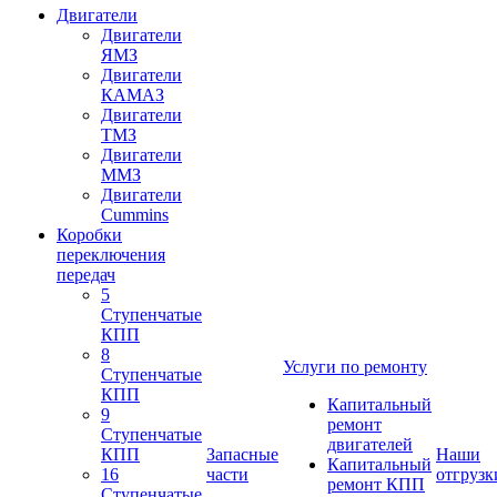
Двигатели
Двигатели
ЯМЗ
Двигатели
КАМАЗ
Двигатели
ТМЗ
Двигатели
ММЗ
Двигатели
Cummins
Коробки
переключения
передач
5
Ступенчатые
КПП
8
Услуги по ремонту
Ступенчатые
КПП
Капитальный
9
ремонт
Ступенчатые
двигателей
КПП
Запасные
Наши
Капитальный
16
части
отгрузк
ремонт КПП
Ступенчатые