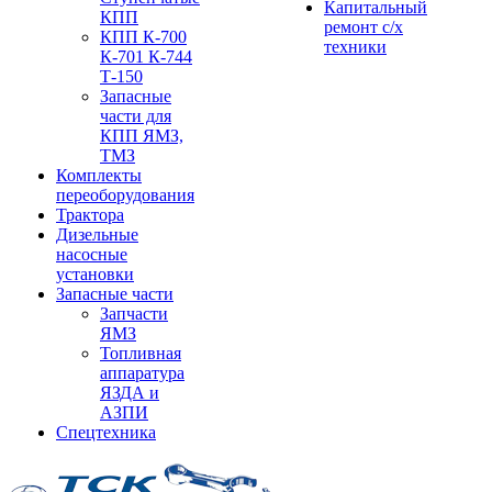
Капитальный
КПП
ремонт с/х
КПП К-700
техники
К-701 К-744
Т-150
Запасные
части для
КПП ЯМЗ,
ТМЗ
Комплекты
переоборудования
Трактора
Дизельные
насосные
установки
Запасные части
Запчасти
ЯМЗ
Топливная
аппаратура
ЯЗДА и
АЗПИ
Спецтехника