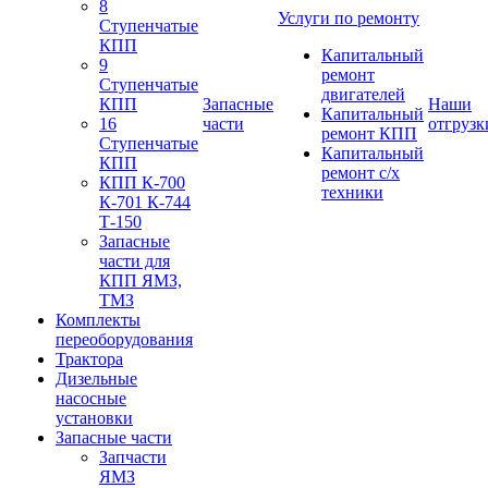
8
Услуги по ремонту
Ступенчатые
КПП
Капитальный
9
ремонт
Ступенчатые
двигателей
КПП
Запасные
Наши
Капитальный
16
части
отгрузк
ремонт КПП
Ступенчатые
Капитальный
КПП
ремонт с/х
КПП К-700
техники
К-701 К-744
Т-150
Запасные
части для
КПП ЯМЗ,
ТМЗ
Комплекты
переоборудования
Трактора
Дизельные
насосные
установки
Запасные части
Запчасти
ЯМЗ