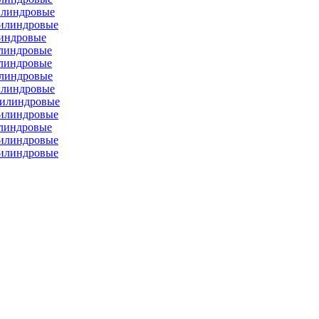
илиндровые
цилиндровые
линдровые
илиндровые
илиндровые
илиндровые
илиндровые
цилиндровые
цилиндровые
илиндровые
цилиндровые
цилиндровые