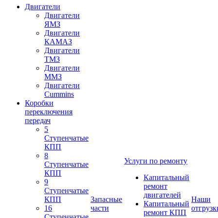
Двигатели
Двигатели
ЯМЗ
Двигатели
КАМАЗ
Двигатели
ТМЗ
Двигатели
ММЗ
Двигатели
Cummins
Коробки
переключения
передач
5
Ступенчатые
КПП
8
Услуги по ремонту
Ступенчатые
КПП
Капитальный
9
ремонт
Ступенчатые
двигателей
КПП
Запасные
Наши
Капитальный
16
части
отгрузк
ремонт КПП
Ступенчатые