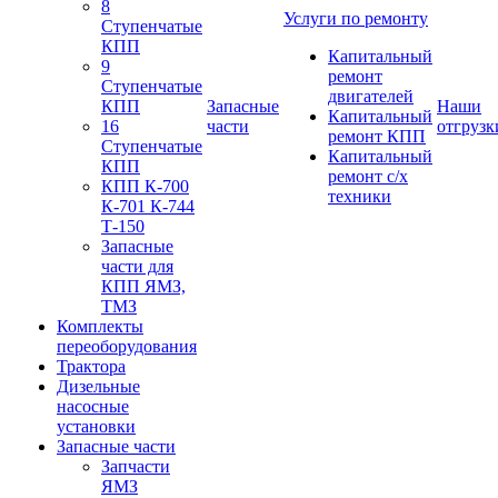
8
Услуги по ремонту
Ступенчатые
КПП
Капитальный
9
ремонт
Ступенчатые
двигателей
КПП
Запасные
Наши
Капитальный
16
части
отгрузк
ремонт КПП
Ступенчатые
Капитальный
КПП
ремонт с/х
КПП К-700
техники
К-701 К-744
Т-150
Запасные
части для
КПП ЯМЗ,
ТМЗ
Комплекты
переоборудования
Трактора
Дизельные
насосные
установки
Запасные части
Запчасти
ЯМЗ