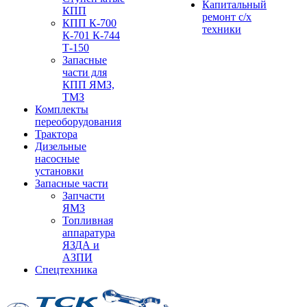
Капитальный
КПП
ремонт с/х
КПП К-700
техники
К-701 К-744
Т-150
Запасные
части для
КПП ЯМЗ,
ТМЗ
Комплекты
переоборудования
Трактора
Дизельные
насосные
установки
Запасные части
Запчасти
ЯМЗ
Топливная
аппаратура
ЯЗДА и
АЗПИ
Спецтехника