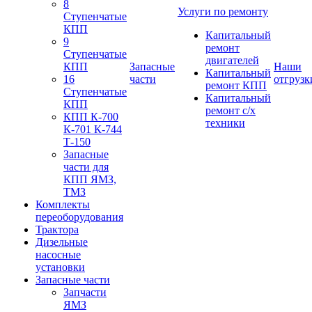
8
Услуги по ремонту
Ступенчатые
КПП
Капитальный
9
ремонт
Ступенчатые
двигателей
КПП
Запасные
Наши
Капитальный
16
части
отгрузк
ремонт КПП
Ступенчатые
Капитальный
КПП
ремонт с/х
КПП К-700
техники
К-701 К-744
Т-150
Запасные
части для
КПП ЯМЗ,
ТМЗ
Комплекты
переоборудования
Трактора
Дизельные
насосные
установки
Запасные части
Запчасти
ЯМЗ