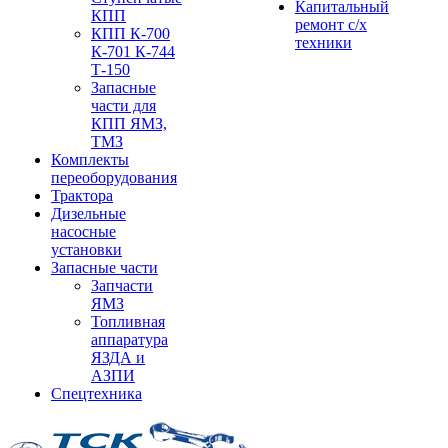
Капитальный
КПП
ремонт с/х
КПП К-700
техники
К-701 К-744
Т-150
Запасные
части для
КПП ЯМЗ,
ТМЗ
Комплекты
переоборудования
Трактора
Дизельные
насосные
установки
Запасные части
Запчасти
ЯМЗ
Топливная
аппаратура
ЯЗДА и
АЗПИ
Спецтехника