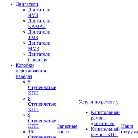
Двигатели
Двигатели
ЯМЗ
Двигатели
КАМАЗ
Двигатели
ТМЗ
Двигатели
ММЗ
Двигатели
Cummins
Коробки
переключения
передач
5
Ступенчатые
КПП
8
Услуги по ремонту
Ступенчатые
КПП
Капитальный
9
ремонт
Ступенчатые
двигателей
КПП
Запасные
Наши
Капитальный
16
части
отгрузк
ремонт КПП
Ступенчатые