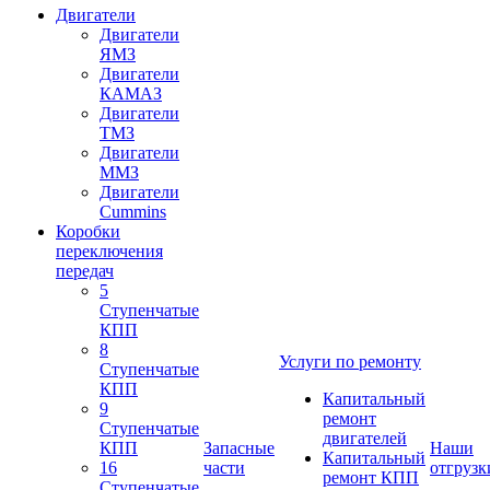
Двигатели
Двигатели
ЯМЗ
Двигатели
КАМАЗ
Двигатели
ТМЗ
Двигатели
ММЗ
Двигатели
Cummins
Коробки
переключения
передач
5
Ступенчатые
КПП
8
Услуги по ремонту
Ступенчатые
КПП
Капитальный
9
ремонт
Ступенчатые
двигателей
КПП
Запасные
Наши
Капитальный
16
части
отгрузк
ремонт КПП
Ступенчатые