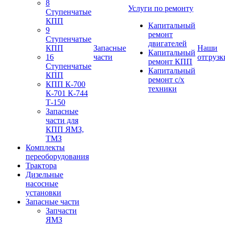
8
Услуги по ремонту
Ступенчатые
КПП
Капитальный
9
ремонт
Ступенчатые
двигателей
КПП
Запасные
Наши
Капитальный
16
части
отгрузк
ремонт КПП
Ступенчатые
Капитальный
КПП
ремонт с/х
КПП К-700
техники
К-701 К-744
Т-150
Запасные
части для
КПП ЯМЗ,
ТМЗ
Комплекты
переоборудования
Трактора
Дизельные
насосные
установки
Запасные части
Запчасти
ЯМЗ