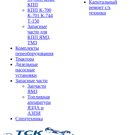
Капитальный
КПП
ремонт с/х
КПП К-700
техники
К-701 К-744
Т-150
Запасные
части для
КПП ЯМЗ,
ТМЗ
Комплекты
переоборудования
Трактора
Дизельные
насосные
установки
Запасные части
Запчасти
ЯМЗ
Топливная
аппаратура
ЯЗДА и
АЗПИ
Спецтехника