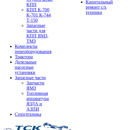
Капитальный
КПП
ремонт с/х
КПП К-700
техники
К-701 К-744
Т-150
Запасные
части для
КПП ЯМЗ,
ТМЗ
Комплекты
переоборудования
Трактора
Дизельные
насосные
установки
Запасные части
Запчасти
ЯМЗ
Топливная
аппаратура
ЯЗДА и
АЗПИ
Спецтехника