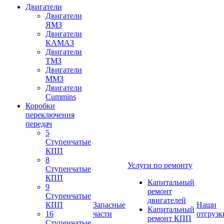
Двигатели
Двигатели
ЯМЗ
Двигатели
КАМАЗ
Двигатели
ТМЗ
Двигатели
ММЗ
Двигатели
Cummins
Коробки
переключения
передач
5
Ступенчатые
КПП
8
Услуги по ремонту
Ступенчатые
КПП
Капитальный
9
ремонт
Ступенчатые
двигателей
КПП
Запасные
Наши
Капитальный
16
части
отгрузк
ремонт КПП
Ступенчатые