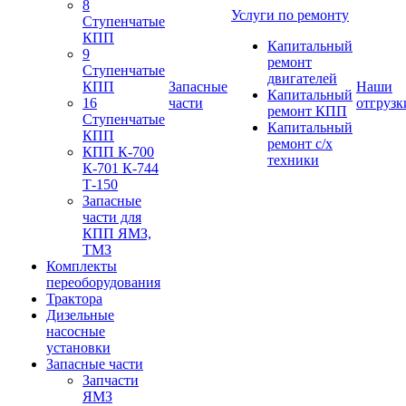
8
Услуги по ремонту
Ступенчатые
КПП
Капитальный
9
ремонт
Ступенчатые
двигателей
КПП
Запасные
Наши
Капитальный
16
части
отгрузк
ремонт КПП
Ступенчатые
Капитальный
КПП
ремонт с/х
КПП К-700
техники
К-701 К-744
Т-150
Запасные
части для
КПП ЯМЗ,
ТМЗ
Комплекты
переоборудования
Трактора
Дизельные
насосные
установки
Запасные части
Запчасти
ЯМЗ