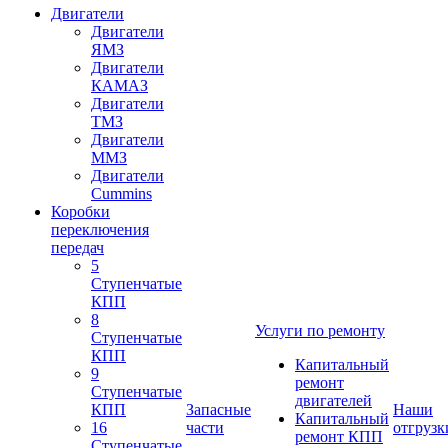
Двигатели
Двигатели
ЯМЗ
Двигатели
КАМАЗ
Двигатели
ТМЗ
Двигатели
ММЗ
Двигатели
Cummins
Коробки
переключения
передач
5
Ступенчатые
КПП
8
Услуги по ремонту
Ступенчатые
КПП
Капитальный
9
ремонт
Ступенчатые
двигателей
КПП
Запасные
Наши
Капитальный
16
части
отгрузк
ремонт КПП
Ступенчатые