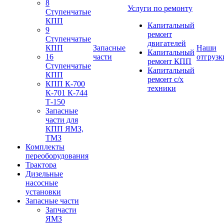
8
Услуги по ремонту
Ступенчатые
КПП
Капитальный
9
ремонт
Ступенчатые
двигателей
КПП
Запасные
Наши
Капитальный
16
части
отгрузк
ремонт КПП
Ступенчатые
Капитальный
КПП
ремонт с/х
КПП К-700
техники
К-701 К-744
Т-150
Запасные
части для
КПП ЯМЗ,
ТМЗ
Комплекты
переоборудования
Трактора
Дизельные
насосные
установки
Запасные части
Запчасти
ЯМЗ