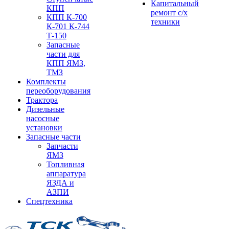
Капитальный
КПП
ремонт с/х
КПП К-700
техники
К-701 К-744
Т-150
Запасные
части для
КПП ЯМЗ,
ТМЗ
Комплекты
переоборудования
Трактора
Дизельные
насосные
установки
Запасные части
Запчасти
ЯМЗ
Топливная
аппаратура
ЯЗДА и
АЗПИ
Спецтехника