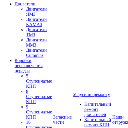
Двигатели
Двигатели
ЯМЗ
Двигатели
КАМАЗ
Двигатели
ТМЗ
Двигатели
ММЗ
Двигатели
Cummins
Коробки
переключения
передач
5
Ступенчатые
КПП
8
Услуги по ремонту
Ступенчатые
КПП
Капитальный
9
ремонт
Ступенчатые
двигателей
КПП
Запасные
Наши
Капитальный
16
части
отгрузк
ремонт КПП
Ступенчатые