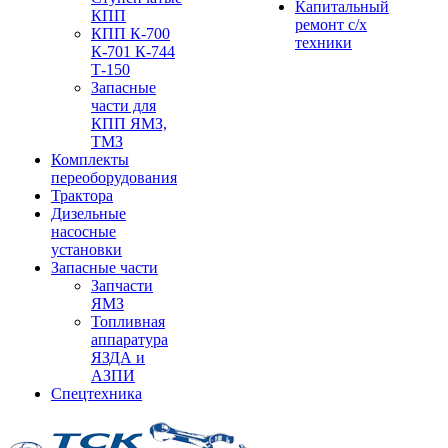
Капитальный
КПП
ремонт с/х
КПП К-700
техники
К-701 К-744
Т-150
Запасные
части для
КПП ЯМЗ,
ТМЗ
Комплекты
переоборудования
Трактора
Дизельные
насосные
установки
Запасные части
Запчасти
ЯМЗ
Топливная
аппаратура
ЯЗДА и
АЗПИ
Спецтехника