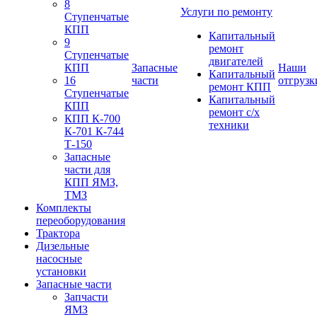
8
Услуги по ремонту
Ступенчатые
КПП
Капитальный
9
ремонт
Ступенчатые
двигателей
КПП
Запасные
Наши
Капитальный
16
части
отгрузк
ремонт КПП
Ступенчатые
Капитальный
КПП
ремонт с/х
КПП К-700
техники
К-701 К-744
Т-150
Запасные
части для
КПП ЯМЗ,
ТМЗ
Комплекты
переоборудования
Трактора
Дизельные
насосные
установки
Запасные части
Запчасти
ЯМЗ