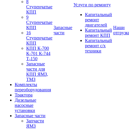
8
Услуги по ремонту
Ступенчатые
КПП
Капитальный
9
ремонт
Ступенчатые
двигателей
КПП
Запасные
Наши
Капитальный
16
части
отгрузк
ремонт КПП
Ступенчатые
Капитальный
КПП
ремонт с/х
КПП К-700
техники
К-701 К-744
Т-150
Запасные
части для
КПП ЯМЗ,
ТМЗ
Комплекты
переоборудования
Трактора
Дизельные
насосные
установки
Запасные части
Запчасти
ЯМЗ