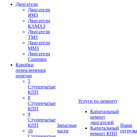
Двигатели
Двигатели
ЯМЗ
Двигатели
КАМАЗ
Двигатели
ТМЗ
Двигатели
ММЗ
Двигатели
Cummins
Коробки
переключения
передач
5
Ступенчатые
КПП
8
Услуги по ремонту
Ступенчатые
КПП
Капитальный
9
ремонт
Ступенчатые
двигателей
КПП
Запасные
Наши
Капитальный
16
части
отгрузк
ремонт КПП
Ступенчатые