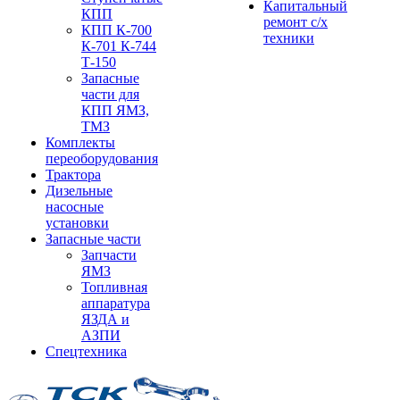
Капитальный
КПП
ремонт с/х
КПП К-700
техники
К-701 К-744
Т-150
Запасные
части для
КПП ЯМЗ,
ТМЗ
Комплекты
переоборудования
Трактора
Дизельные
насосные
установки
Запасные части
Запчасти
ЯМЗ
Топливная
аппаратура
ЯЗДА и
АЗПИ
Спецтехника