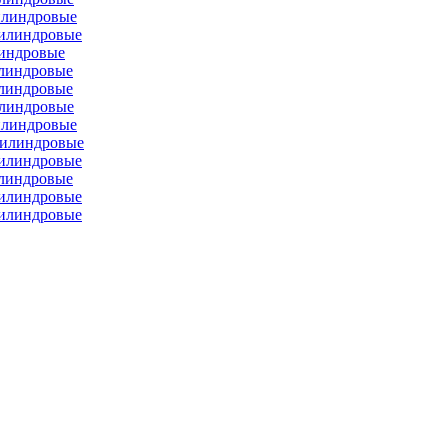
илиндровые
цилиндровые
линдровые
илиндровые
илиндровые
илиндровые
илиндровые
цилиндровые
цилиндровые
илиндровые
цилиндровые
цилиндровые