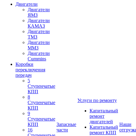
Двигатели
Двигатели
ЯМЗ
Двигатели
КАМАЗ
Двигатели
ТМЗ
Двигатели
ММЗ
Двигатели
Cummins
Коробки
переключения
передач
5
Ступенчатые
КПП
8
Услуги по ремонту
Ступенчатые
КПП
Капитальный
9
ремонт
Ступенчатые
двигателей
КПП
Запасные
Наши
Капитальный
16
части
отгрузк
ремонт КПП
Ступенчатые