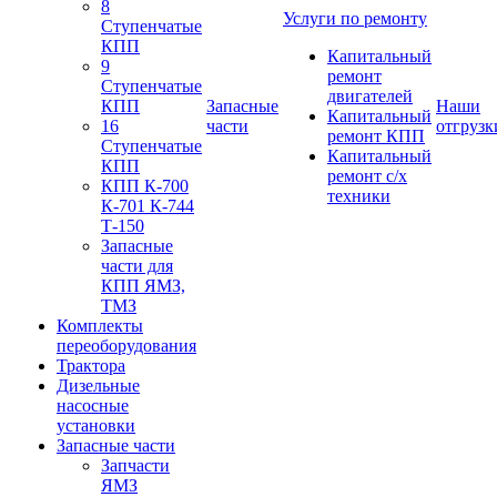
8
Услуги по ремонту
Ступенчатые
КПП
Капитальный
9
ремонт
Ступенчатые
двигателей
КПП
Запасные
Наши
Капитальный
16
части
отгрузк
ремонт КПП
Ступенчатые
Капитальный
КПП
ремонт с/х
КПП К-700
техники
К-701 К-744
Т-150
Запасные
части для
КПП ЯМЗ,
ТМЗ
Комплекты
переоборудования
Трактора
Дизельные
насосные
установки
Запасные части
Запчасти
ЯМЗ