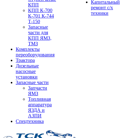
Капитальный
КПП
ремонт с/х
КПП К-700
техники
К-701 К-744
Т-150
Запасные
части для
КПП ЯМЗ,
ТМЗ
Комплекты
переоборудования
Трактора
Дизельные
насосные
установки
Запасные части
Запчасти
ЯМЗ
Топливная
аппаратура
ЯЗДА и
АЗПИ
Спецтехника