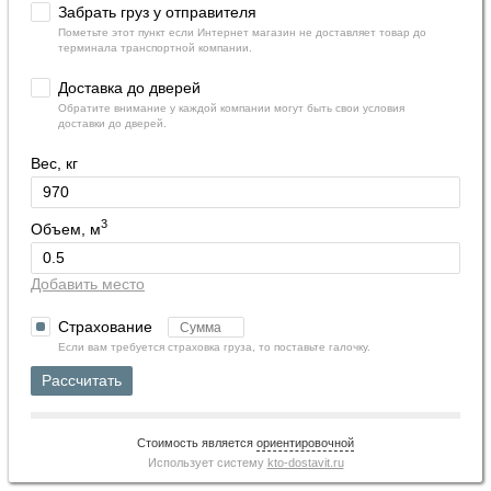
Забрать груз у отправителя
Пометьте этот пункт если Интернет магазин не доставляет товар до
терминала транспортной компании.
Доставка до дверей
Обратите внимание у каждой компании могут быть свои условия
доставки до дверей.
Вес, кг
3
Объем, м
Добавить место
Страхование
Если вам требуется страховка груза, то поставьте галочку.
Рассчитать
Стоимость является
ориентировочной
Использует систему
kto-dostavit.ru