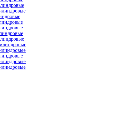
илиндровые
цилиндровые
линдровые
илиндровые
илиндровые
илиндровые
илиндровые
цилиндровые
цилиндровые
илиндровые
цилиндровые
цилиндровые