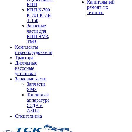
Капитальный
КПП
ремонт с/х
КПП К-700
техники
К-701 К-744
Т-150
Запасные
части для
КПП ЯМЗ,
ТМЗ
Комплекты
переоборудования
Трактора
Дизельные
насосные
установки
Запасные части
Запчасти
ЯМЗ
Топливная
аппаратура
ЯЗДА и
АЗПИ
Спецтехника