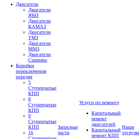
Двигатели
Двигатели
ЯМЗ
Двигатели
КАМАЗ
Двигатели
ТМЗ
Двигатели
ММЗ
Двигатели
Cummins
Коробки
переключения
передач
5
Ступенчатые
КПП
8
Услуги по ремонту
Ступенчатые
КПП
Капитальный
9
ремонт
Ступенчатые
двигателей
КПП
Запасные
Наши
Капитальный
16
части
отгрузк
ремонт КПП
Ступенчатые