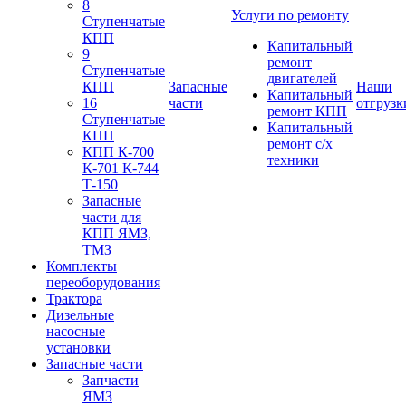
8
Услуги по ремонту
Ступенчатые
КПП
Капитальный
9
ремонт
Ступенчатые
двигателей
КПП
Запасные
Наши
Капитальный
16
части
отгрузк
ремонт КПП
Ступенчатые
Капитальный
КПП
ремонт с/х
КПП К-700
техники
К-701 К-744
Т-150
Запасные
части для
КПП ЯМЗ,
ТМЗ
Комплекты
переоборудования
Трактора
Дизельные
насосные
установки
Запасные части
Запчасти
ЯМЗ