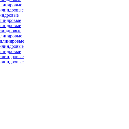
илиндровые
цилиндровые
линдровые
илиндровые
илиндровые
илиндровые
илиндровые
цилиндровые
цилиндровые
илиндровые
цилиндровые
цилиндровые