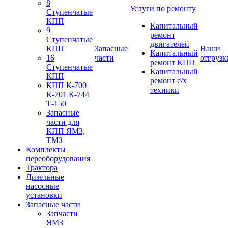
8
Услуги по ремонту
Ступенчатые
КПП
Капитальный
9
ремонт
Ступенчатые
двигателей
КПП
Запасные
Наши
Капитальный
16
части
отгрузк
ремонт КПП
Ступенчатые
Капитальный
КПП
ремонт с/х
КПП К-700
техники
К-701 К-744
Т-150
Запасные
части для
КПП ЯМЗ,
ТМЗ
Комплекты
переоборудования
Трактора
Дизельные
насосные
установки
Запасные части
Запчасти
ЯМЗ