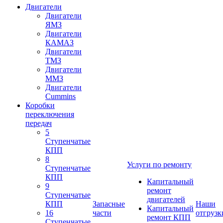
Двигатели
Двигатели
ЯМЗ
Двигатели
КАМАЗ
Двигатели
ТМЗ
Двигатели
ММЗ
Двигатели
Cummins
Коробки
переключения
передач
5
Ступенчатые
КПП
8
Услуги по ремонту
Ступенчатые
КПП
Капитальный
9
ремонт
Ступенчатые
двигателей
КПП
Запасные
Наши
Капитальный
16
части
отгрузк
ремонт КПП
Ступенчатые