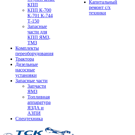
Капитальный
КПП
ремонт с/х
КПП К-700
техники
К-701 К-744
Т-150
Запасные
части для
КПП ЯМЗ,
ТМЗ
Комплекты
переоборудования
Трактора
Дизельные
насосные
установки
Запасные части
Запчасти
ЯМЗ
Топливная
аппаратура
ЯЗДА и
АЗПИ
Спецтехника