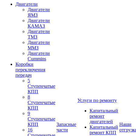
Двигатели
Двигатели
ЯМЗ
Двигатели
КАМАЗ
Двигатели
ТМЗ
Двигатели
ММЗ
Двигатели
Cummins
Коробки
переключения
передач
5
Ступенчатые
КПП
8
Услуги по ремонту
Ступенчатые
КПП
Капитальный
9
ремонт
Ступенчатые
двигателей
КПП
Запасные
Наши
Капитальный
16
части
отгрузк
ремонт КПП
Ступенчатые