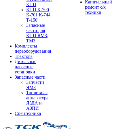
Капитальный
КПП
ремонт с/х
КПП К-700
техники
К-701 К-744
Т-150
Запасные
части для
КПП ЯМЗ,
ТМЗ
Комплекты
переоборудования
Трактора
Дизельные
насосные
установки
Запасные части
Запчасти
ЯМЗ
Топливная
аппаратура
ЯЗДА и
АЗПИ
Спецтехника