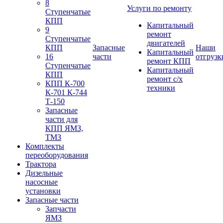
8
Услуги по ремонту
Ступенчатые
КПП
Капитальный
9
ремонт
Ступенчатые
двигателей
КПП
Запасные
Наши
Капитальный
16
части
отгрузк
ремонт КПП
Ступенчатые
Капитальный
КПП
ремонт с/х
КПП К-700
техники
К-701 К-744
Т-150
Запасные
части для
КПП ЯМЗ,
ТМЗ
Комплекты
переоборудования
Трактора
Дизельные
насосные
установки
Запасные части
Запчасти
ЯМЗ