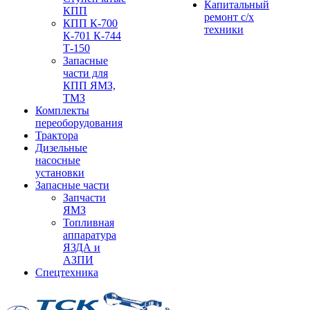
Капитальный
КПП
ремонт с/х
КПП К-700
техники
К-701 К-744
Т-150
Запасные
части для
КПП ЯМЗ,
ТМЗ
Комплекты
переоборудования
Трактора
Дизельные
насосные
установки
Запасные части
Запчасти
ЯМЗ
Топливная
аппаратура
ЯЗДА и
АЗПИ
Спецтехника