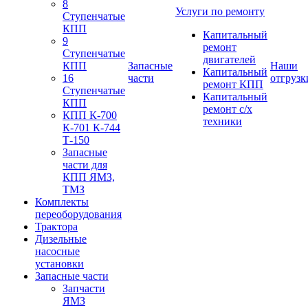
8
Услуги по ремонту
Ступенчатые
КПП
Капитальный
9
ремонт
Ступенчатые
двигателей
КПП
Запасные
Наши
Капитальный
16
части
отгрузк
ремонт КПП
Ступенчатые
Капитальный
КПП
ремонт с/х
КПП К-700
техники
К-701 К-744
Т-150
Запасные
части для
КПП ЯМЗ,
ТМЗ
Комплекты
переоборудования
Трактора
Дизельные
насосные
установки
Запасные части
Запчасти
ЯМЗ