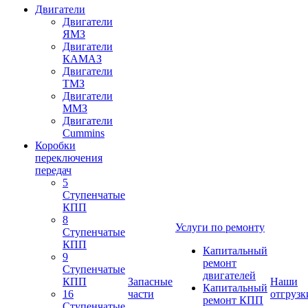
Двигатели
Двигатели
ЯМЗ
Двигатели
КАМАЗ
Двигатели
ТМЗ
Двигатели
ММЗ
Двигатели
Cummins
Коробки
переключения
передач
5
Ступенчатые
КПП
8
Услуги по ремонту
Ступенчатые
КПП
Капитальный
9
ремонт
Ступенчатые
двигателей
КПП
Запасные
Наши
Капитальный
16
части
отгрузк
ремонт КПП
Ступенчатые