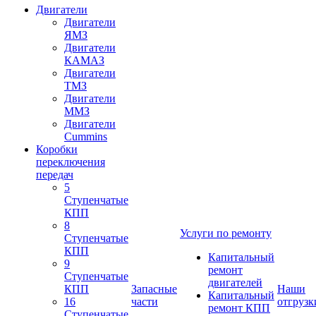
Двигатели
Двигатели
ЯМЗ
Двигатели
КАМАЗ
Двигатели
ТМЗ
Двигатели
ММЗ
Двигатели
Cummins
Коробки
переключения
передач
5
Ступенчатые
КПП
8
Услуги по ремонту
Ступенчатые
КПП
Капитальный
9
ремонт
Ступенчатые
двигателей
КПП
Запасные
Наши
Капитальный
16
части
отгрузк
ремонт КПП
Ступенчатые