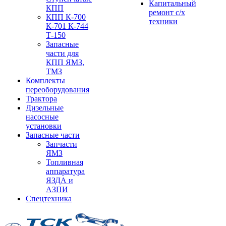
Капитальный
КПП
ремонт с/х
КПП К-700
техники
К-701 К-744
Т-150
Запасные
части для
КПП ЯМЗ,
ТМЗ
Комплекты
переоборудования
Трактора
Дизельные
насосные
установки
Запасные части
Запчасти
ЯМЗ
Топливная
аппаратура
ЯЗДА и
АЗПИ
Спецтехника