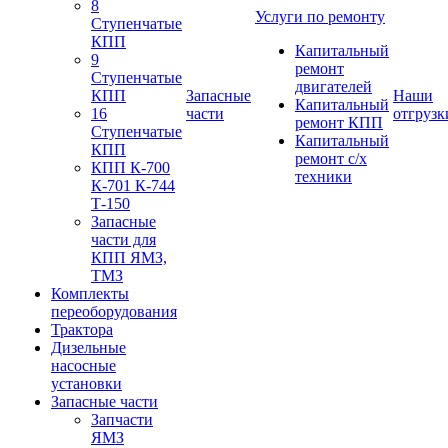
8
Услуги по ремонту
Ступенчатые
КПП
Капитальный
9
ремонт
Ступенчатые
двигателей
КПП
Запасные
Наши
Капитальный
16
части
отгрузк
ремонт КПП
Ступенчатые
Капитальный
КПП
ремонт с/х
КПП К-700
техники
К-701 К-744
Т-150
Запасные
части для
КПП ЯМЗ,
ТМЗ
Комплекты
переоборудования
Трактора
Дизельные
насосные
установки
Запасные части
Запчасти
ЯМЗ