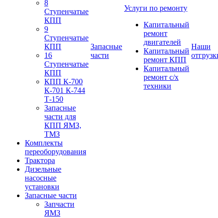
8
Услуги по ремонту
Ступенчатые
КПП
Капитальный
9
ремонт
Ступенчатые
двигателей
КПП
Запасные
Наши
Капитальный
16
части
отгрузк
ремонт КПП
Ступенчатые
Капитальный
КПП
ремонт с/х
КПП К-700
техники
К-701 К-744
Т-150
Запасные
части для
КПП ЯМЗ,
ТМЗ
Комплекты
переоборудования
Трактора
Дизельные
насосные
установки
Запасные части
Запчасти
ЯМЗ