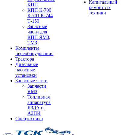
Капитальный
КПП
ремонт с/х
КПП К-700
техники
К-701 К-744
Т-150
Запасные
части для
КПП ЯМЗ,
ТМЗ
Комплекты
переоборудования
Трактора
Дизельные
насосные
установки
Запасные части
Запчасти
ЯМЗ
Топливная
аппаратура
ЯЗДА и
АЗПИ
Спецтехника