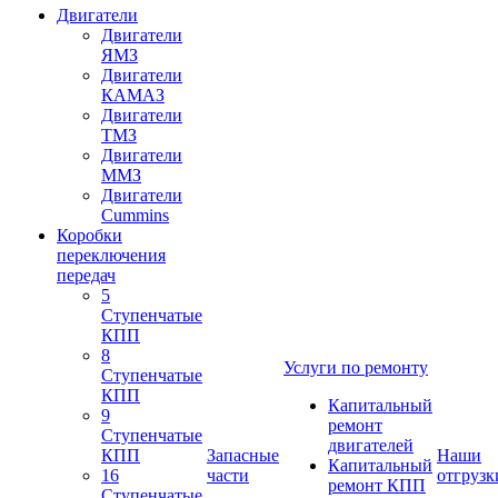
Двигатели
Двигатели
ЯМЗ
Двигатели
КАМАЗ
Двигатели
ТМЗ
Двигатели
ММЗ
Двигатели
Cummins
Коробки
переключения
передач
5
Ступенчатые
КПП
8
Услуги по ремонту
Ступенчатые
КПП
Капитальный
9
ремонт
Ступенчатые
двигателей
КПП
Запасные
Наши
Капитальный
16
части
отгрузк
ремонт КПП
Ступенчатые