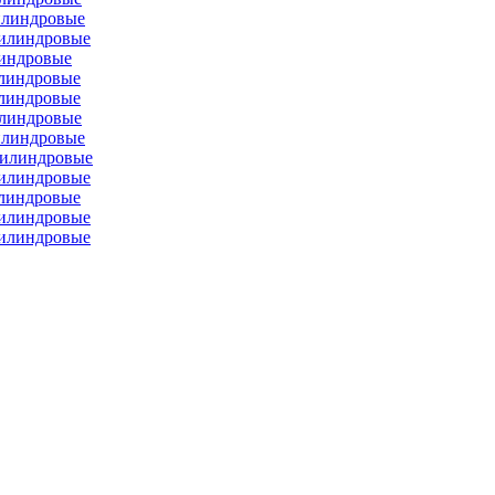
илиндровые
цилиндровые
линдровые
илиндровые
илиндровые
илиндровые
илиндровые
цилиндровые
цилиндровые
илиндровые
цилиндровые
цилиндровые