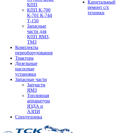
Капитальный
КПП
ремонт с/х
КПП К-700
техники
К-701 К-744
Т-150
Запасные
части для
КПП ЯМЗ,
ТМЗ
Комплекты
переоборудования
Трактора
Дизельные
насосные
установки
Запасные части
Запчасти
ЯМЗ
Топливная
аппаратура
ЯЗДА и
АЗПИ
Спецтехника