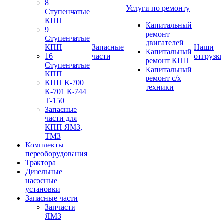
8
Услуги по ремонту
Ступенчатые
КПП
Капитальный
9
ремонт
Ступенчатые
двигателей
КПП
Запасные
Наши
Капитальный
16
части
отгрузк
ремонт КПП
Ступенчатые
Капитальный
КПП
ремонт с/х
КПП К-700
техники
К-701 К-744
Т-150
Запасные
части для
КПП ЯМЗ,
ТМЗ
Комплекты
переоборудования
Трактора
Дизельные
насосные
установки
Запасные части
Запчасти
ЯМЗ