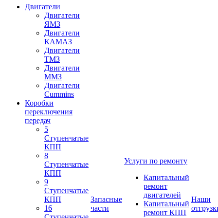
Двигатели
Двигатели
ЯМЗ
Двигатели
КАМАЗ
Двигатели
ТМЗ
Двигатели
ММЗ
Двигатели
Cummins
Коробки
переключения
передач
5
Ступенчатые
КПП
8
Услуги по ремонту
Ступенчатые
КПП
Капитальный
9
ремонт
Ступенчатые
двигателей
КПП
Запасные
Наши
Капитальный
16
части
отгрузк
ремонт КПП
Ступенчатые