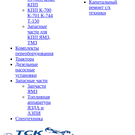
Капитальный
КПП
ремонт с/х
КПП К-700
техники
К-701 К-744
Т-150
Запасные
части для
КПП ЯМЗ,
ТМЗ
Комплекты
переоборудования
Трактора
Дизельные
насосные
установки
Запасные части
Запчасти
ЯМЗ
Топливная
аппаратура
ЯЗДА и
АЗПИ
Спецтехника