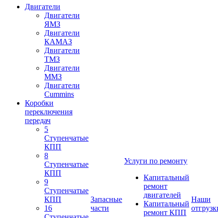
Двигатели
Двигатели
ЯМЗ
Двигатели
КАМАЗ
Двигатели
ТМЗ
Двигатели
ММЗ
Двигатели
Cummins
Коробки
переключения
передач
5
Ступенчатые
КПП
8
Услуги по ремонту
Ступенчатые
КПП
Капитальный
9
ремонт
Ступенчатые
двигателей
КПП
Запасные
Наши
Капитальный
16
части
отгрузк
ремонт КПП
Ступенчатые