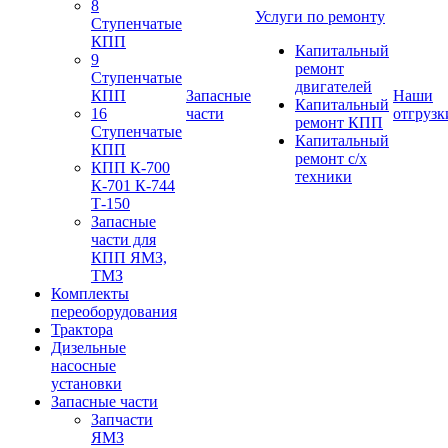
8
Услуги по ремонту
Ступенчатые
КПП
Капитальный
9
ремонт
Ступенчатые
двигателей
КПП
Запасные
Наши
Капитальный
16
части
отгрузк
ремонт КПП
Ступенчатые
Капитальный
КПП
ремонт с/х
КПП К-700
техники
К-701 К-744
Т-150
Запасные
части для
КПП ЯМЗ,
ТМЗ
Комплекты
переоборудования
Трактора
Дизельные
насосные
установки
Запасные части
Запчасти
ЯМЗ