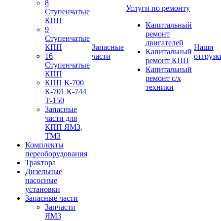
8
Услуги по ремонту
Ступенчатые
КПП
Капитальный
9
ремонт
Ступенчатые
двигателей
КПП
Запасные
Наши
Капитальный
16
части
отгрузк
ремонт КПП
Ступенчатые
Капитальный
КПП
ремонт с/х
КПП К-700
техники
К-701 К-744
Т-150
Запасные
части для
КПП ЯМЗ,
ТМЗ
Комплекты
переоборудования
Трактора
Дизельные
насосные
установки
Запасные части
Запчасти
ЯМЗ