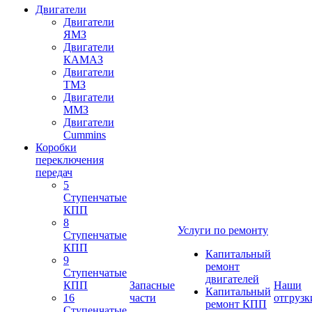
Двигатели
Двигатели
ЯМЗ
Двигатели
КАМАЗ
Двигатели
ТМЗ
Двигатели
ММЗ
Двигатели
Cummins
Коробки
переключения
передач
5
Ступенчатые
КПП
8
Услуги по ремонту
Ступенчатые
КПП
Капитальный
9
ремонт
Ступенчатые
двигателей
КПП
Запасные
Наши
Капитальный
16
части
отгрузк
ремонт КПП
Ступенчатые