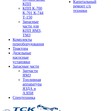
Капитальный
КПП
ремонт с/х
КПП К-700
техники
К-701 К-744
Т-150
Запасные
части для
КПП ЯМЗ,
ТМЗ
Комплекты
переоборудования
Трактора
Дизельные
насосные
установки
Запасные части
Запчасти
ЯМЗ
Топливная
аппаратура
ЯЗДА и
АЗПИ
Спецтехника