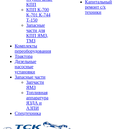
Капитальный
КПП
ремонт с/х
КПП К-700
техники
К-701 К-744
Т-150
Запасные
части для
КПП ЯМЗ,
ТМЗ
Комплекты
переоборудования
Трактора
Дизельные
насосные
установки
Запасные части
Запчасти
ЯМЗ
Топливная
аппаратура
ЯЗДА и
АЗПИ
Спецтехника