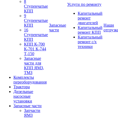
8
Услуги по ремонту
Ступенчатые
КПП
Капитальный
9
ремонт
Ступенчатые
двигателей
КПП
Запасные
Наши
Капитальный
16
части
отгрузк
ремонт КПП
Ступенчатые
Капитальный
КПП
ремонт с/х
КПП К-700
техники
К-701 К-744
Т-150
Запасные
части для
КПП ЯМЗ,
ТМЗ
Комплекты
переоборудования
Трактора
Дизельные
насосные
установки
Запасные части
Запчасти
ЯМЗ