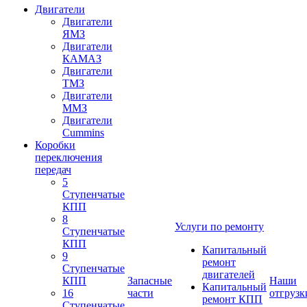
Двигатели
Двигатели
ЯМЗ
Двигатели
КАМАЗ
Двигатели
ТМЗ
Двигатели
ММЗ
Двигатели
Cummins
Коробки
переключения
передач
5
Ступенчатые
КПП
8
Услуги по ремонту
Ступенчатые
КПП
Капитальный
9
ремонт
Ступенчатые
двигателей
КПП
Запасные
Наши
Капитальный
16
части
отгрузк
ремонт КПП
Ступенчатые