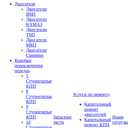
Двигатели
Двигатели
ЯМЗ
Двигатели
КАМАЗ
Двигатели
ТМЗ
Двигатели
ММЗ
Двигатели
Cummins
Коробки
переключения
передач
5
Ступенчатые
КПП
8
Услуги по ремонту
Ступенчатые
КПП
Капитальный
9
ремонт
Ступенчатые
двигателей
КПП
Запасные
Наши
Капитальный
16
части
отгрузк
ремонт КПП
Ступенчатые