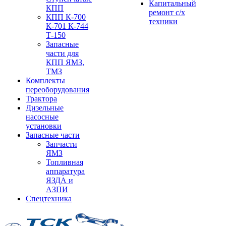
Капитальный
КПП
ремонт с/х
КПП К-700
техники
К-701 К-744
Т-150
Запасные
части для
КПП ЯМЗ,
ТМЗ
Комплекты
переоборудования
Трактора
Дизельные
насосные
установки
Запасные части
Запчасти
ЯМЗ
Топливная
аппаратура
ЯЗДА и
АЗПИ
Спецтехника