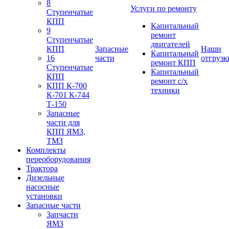
8
Услуги по ремонту
Ступенчатые
КПП
Капитальный
9
ремонт
Ступенчатые
двигателей
КПП
Запасные
Наши
Капитальный
16
части
отгрузк
ремонт КПП
Ступенчатые
Капитальный
КПП
ремонт с/х
КПП К-700
техники
К-701 К-744
Т-150
Запасные
части для
КПП ЯМЗ,
ТМЗ
Комплекты
переоборудования
Трактора
Дизельные
насосные
установки
Запасные части
Запчасти
ЯМЗ