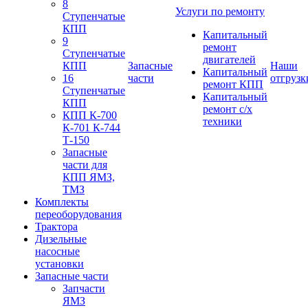
8
Услуги по ремонту
Ступенчатые
КПП
Капитальный
9
ремонт
Ступенчатые
двигателей
КПП
Запасные
Наши
Капитальный
16
части
отгрузк
ремонт КПП
Ступенчатые
Капитальный
КПП
ремонт с/х
КПП К-700
техники
К-701 К-744
Т-150
Запасные
части для
КПП ЯМЗ,
ТМЗ
Комплекты
переоборудования
Трактора
Дизельные
насосные
установки
Запасные части
Запчасти
ЯМЗ