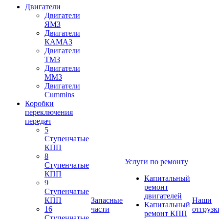
Двигатели
Двигатели
ЯМЗ
Двигатели
КАМАЗ
Двигатели
ТМЗ
Двигатели
ММЗ
Двигатели
Cummins
Коробки
переключения
передач
5
Ступенчатые
КПП
8
Услуги по ремонту
Ступенчатые
КПП
Капитальный
9
ремонт
Ступенчатые
двигателей
КПП
Запасные
Наши
Капитальный
16
части
отгрузк
ремонт КПП
Ступенчатые