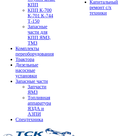
Капитальный
КПП
ремонт с/х
КПП К-700
техники
К-701 К-744
Т-150
Запасные
части для
КПП ЯМЗ,
ТМЗ
Комплекты
переоборудования
Трактора
Дизельные
насосные
установки
Запасные части
Запчасти
ЯМЗ
Топливная
аппаратура
ЯЗДА и
АЗПИ
Спецтехника