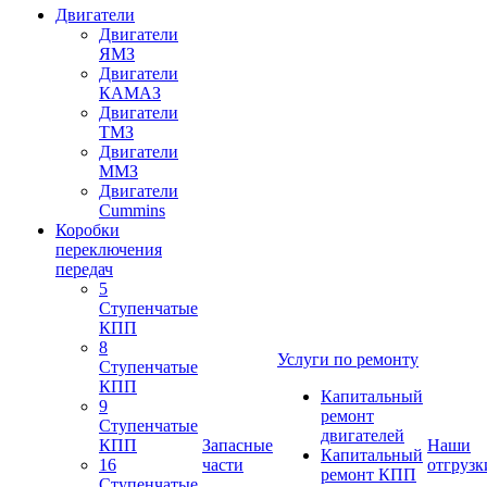
Двигатели
Двигатели
ЯМЗ
Двигатели
КАМАЗ
Двигатели
ТМЗ
Двигатели
ММЗ
Двигатели
Cummins
Коробки
переключения
передач
5
Ступенчатые
КПП
8
Услуги по ремонту
Ступенчатые
КПП
Капитальный
9
ремонт
Ступенчатые
двигателей
КПП
Запасные
Наши
Капитальный
16
части
отгрузк
ремонт КПП
Ступенчатые