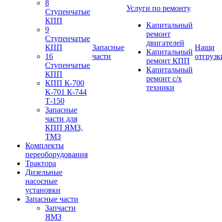
8
Услуги по ремонту
Ступенчатые
КПП
Капитальный
9
ремонт
Ступенчатые
двигателей
КПП
Запасные
Наши
Капитальный
16
части
отгрузк
ремонт КПП
Ступенчатые
Капитальный
КПП
ремонт с/х
КПП К-700
техники
К-701 К-744
Т-150
Запасные
части для
КПП ЯМЗ,
ТМЗ
Комплекты
переоборудования
Трактора
Дизельные
насосные
установки
Запасные части
Запчасти
ЯМЗ