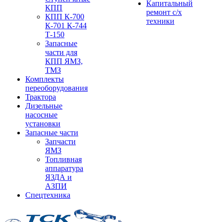
Капитальный
КПП
ремонт с/х
КПП К-700
техники
К-701 К-744
Т-150
Запасные
части для
КПП ЯМЗ,
ТМЗ
Комплекты
переоборудования
Трактора
Дизельные
насосные
установки
Запасные части
Запчасти
ЯМЗ
Топливная
аппаратура
ЯЗДА и
АЗПИ
Спецтехника