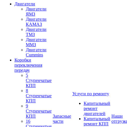
Двигатели
Двигатели
ЯМЗ
Двигатели
КАМАЗ
Двигатели
ТМЗ
Двигатели
ММЗ
Двигатели
Cummins
Коробки
переключения
передач
5
Ступенчатые
КПП
8
Услуги по ремонту
Ступенчатые
КПП
Капитальный
9
ремонт
Ступенчатые
двигателей
КПП
Запасные
Наши
Капитальный
16
части
отгрузк
ремонт КПП
Ступенчатые