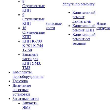
8
Услуги по ремонту
Ступенчатые
КПП
Капитальный
9
ремонт
Ступенчатые
двигателей
КПП
Запасные
Наши
Капитальный
16
части
отгрузк
ремонт КПП
Ступенчатые
Капитальный
КПП
ремонт с/х
КПП К-700
техники
К-701 К-744
Т-150
Запасные
части для
КПП ЯМЗ,
ТМЗ
Комплекты
переоборудования
Трактора
Дизельные
насосные
установки
Запасные части
Запчасти
ЯМЗ