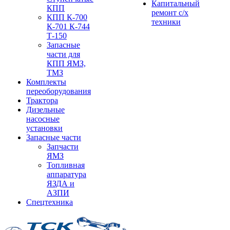
Капитальный
КПП
ремонт с/х
КПП К-700
техники
К-701 К-744
Т-150
Запасные
части для
КПП ЯМЗ,
ТМЗ
Комплекты
переоборудования
Трактора
Дизельные
насосные
установки
Запасные части
Запчасти
ЯМЗ
Топливная
аппаратура
ЯЗДА и
АЗПИ
Спецтехника