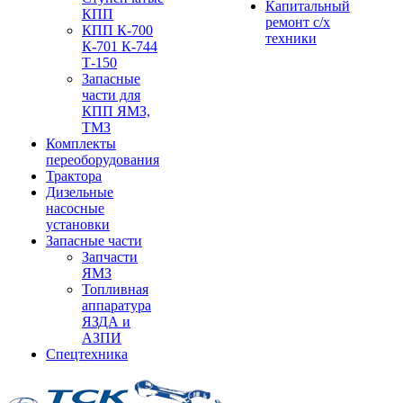
Капитальный
КПП
ремонт с/х
КПП К-700
техники
К-701 К-744
Т-150
Запасные
части для
КПП ЯМЗ,
ТМЗ
Комплекты
переоборудования
Трактора
Дизельные
насосные
установки
Запасные части
Запчасти
ЯМЗ
Топливная
аппаратура
ЯЗДА и
АЗПИ
Спецтехника