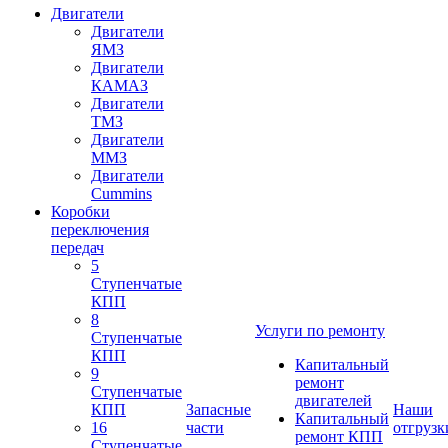
Двигатели
Двигатели
ЯМЗ
Двигатели
КАМАЗ
Двигатели
ТМЗ
Двигатели
ММЗ
Двигатели
Cummins
Коробки
переключения
передач
5
Ступенчатые
КПП
8
Услуги по ремонту
Ступенчатые
КПП
Капитальный
9
ремонт
Ступенчатые
двигателей
КПП
Запасные
Наши
Капитальный
16
части
отгрузк
ремонт КПП
Ступенчатые