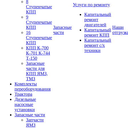
8
Услуги по ремонту
Ступенчатые
КПП
Капитальный
9
ремонт
Ступенчатые
двигателей
КПП
Запасные
Наши
Капитальный
16
части
отгрузк
ремонт КПП
Ступенчатые
Капитальный
КПП
ремонт с/х
КПП К-700
техники
К-701 К-744
Т-150
Запасные
части для
КПП ЯМЗ,
ТМЗ
Комплекты
переоборудования
Трактора
Дизельные
насосные
установки
Запасные части
Запчасти
ЯМЗ