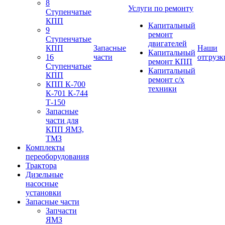
8
Услуги по ремонту
Ступенчатые
КПП
Капитальный
9
ремонт
Ступенчатые
двигателей
КПП
Запасные
Наши
Капитальный
16
части
отгрузк
ремонт КПП
Ступенчатые
Капитальный
КПП
ремонт с/х
КПП К-700
техники
К-701 К-744
Т-150
Запасные
части для
КПП ЯМЗ,
ТМЗ
Комплекты
переоборудования
Трактора
Дизельные
насосные
установки
Запасные части
Запчасти
ЯМЗ