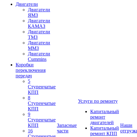
Двигатели
Двигатели
ЯМЗ
Двигатели
КАМАЗ
Двигатели
ТМЗ
Двигатели
ММЗ
Двигатели
Cummins
Коробки
переключения
передач
5
Ступенчатые
КПП
8
Услуги по ремонту
Ступенчатые
КПП
Капитальный
9
ремонт
Ступенчатые
двигателей
КПП
Запасные
Наши
Капитальный
16
части
отгрузк
ремонт КПП
Ступенчатые