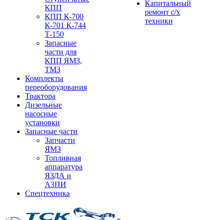
Капитальный
КПП
ремонт с/х
КПП К-700
техники
К-701 К-744
Т-150
Запасные
части для
КПП ЯМЗ,
ТМЗ
Комплекты
переоборудования
Трактора
Дизельные
насосные
установки
Запасные части
Запчасти
ЯМЗ
Топливная
аппаратура
ЯЗДА и
АЗПИ
Спецтехника