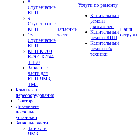
8
Услуги по ремонту
Ступенчатые
КПП
Капитальный
9
ремонт
Ступенчатые
двигателей
КПП
Запасные
Наши
Капитальный
16
части
отгрузк
ремонт КПП
Ступенчатые
Капитальный
КПП
ремонт с/х
КПП К-700
техники
К-701 К-744
Т-150
Запасные
части для
КПП ЯМЗ,
ТМЗ
Комплекты
переоборудования
Трактора
Дизельные
насосные
установки
Запасные части
Запчасти
ЯМЗ