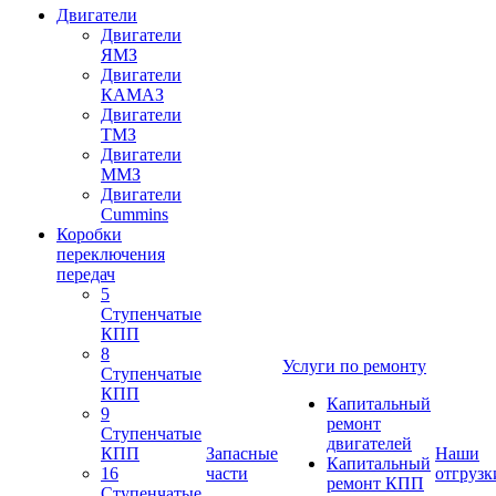
Двигатели
Двигатели
ЯМЗ
Двигатели
КАМАЗ
Двигатели
ТМЗ
Двигатели
ММЗ
Двигатели
Cummins
Коробки
переключения
передач
5
Ступенчатые
КПП
8
Услуги по ремонту
Ступенчатые
КПП
Капитальный
9
ремонт
Ступенчатые
двигателей
КПП
Запасные
Наши
Капитальный
16
части
отгрузк
ремонт КПП
Ступенчатые