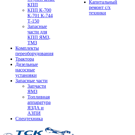
Капитальный
КПП
ремонт с/х
КПП К-700
техники
К-701 К-744
Т-150
Запасные
части для
КПП ЯМЗ,
ТМЗ
Комплекты
переоборудования
Трактора
Дизельные
насосные
установки
Запасные части
Запчасти
ЯМЗ
Топливная
аппаратура
ЯЗДА и
АЗПИ
Спецтехника