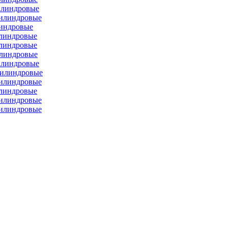
илиндровые
цилиндровые
линдровые
илиндровые
илиндровые
илиндровые
илиндровые
цилиндровые
цилиндровые
илиндровые
цилиндровые
цилиндровые