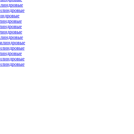
илиндровые
цилиндровые
линдровые
илиндровые
илиндровые
илиндровые
илиндровые
цилиндровые
цилиндровые
илиндровые
цилиндровые
цилиндровые