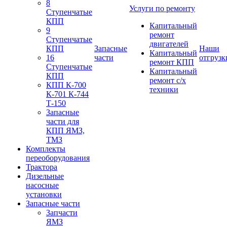
8
Услуги по ремонту
Ступенчатые
КПП
Капитальный
9
ремонт
Ступенчатые
двигателей
КПП
Запасные
Наши
Капитальный
16
части
отгрузк
ремонт КПП
Ступенчатые
Капитальный
КПП
ремонт с/х
КПП К-700
техники
К-701 К-744
Т-150
Запасные
части для
КПП ЯМЗ,
ТМЗ
Комплекты
переоборудования
Трактора
Дизельные
насосные
установки
Запасные части
Запчасти
ЯМЗ