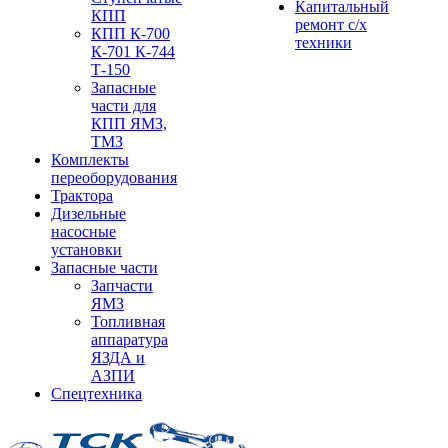
Капитальный
КПП
ремонт с/х
КПП К-700
техники
К-701 К-744
Т-150
Запасные
части для
КПП ЯМЗ,
ТМЗ
Комплекты
переоборудования
Трактора
Дизельные
насосные
установки
Запасные части
Запчасти
ЯМЗ
Топливная
аппаратура
ЯЗДА и
АЗПИ
Спецтехника