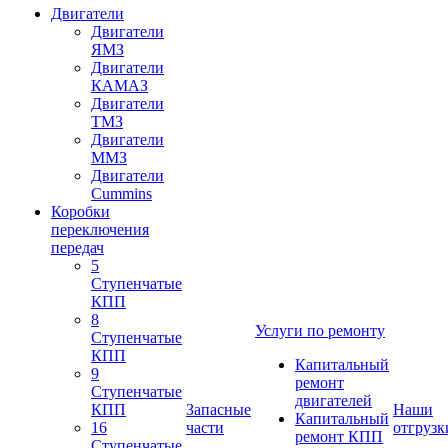
Двигатели
Двигатели
ЯМЗ
Двигатели
КАМАЗ
Двигатели
ТМЗ
Двигатели
ММЗ
Двигатели
Cummins
Коробки
переключения
передач
5
Ступенчатые
КПП
8
Услуги по ремонту
Ступенчатые
КПП
Капитальный
9
ремонт
Ступенчатые
двигателей
КПП
Запасные
Наши
Капитальный
16
части
отгрузк
ремонт КПП
Ступенчатые