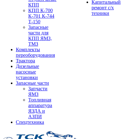
Капитальный
КПП
ремонт с/х
КПП К-700
техники
К-701 К-744
Т-150
Запасные
части для
КПП ЯМЗ,
ТМЗ
Комплекты
переоборудования
Трактора
Дизельные
насосные
установки
Запасные части
Запчасти
ЯМЗ
Топливная
аппаратура
ЯЗДА и
АЗПИ
Спецтехника