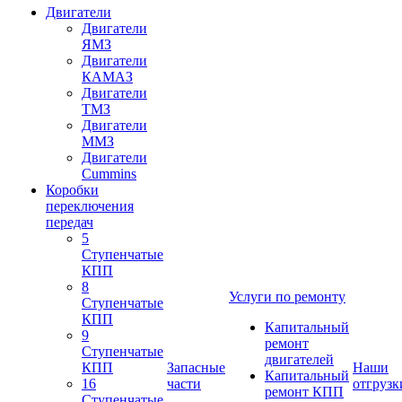
Двигатели
Двигатели
ЯМЗ
Двигатели
КАМАЗ
Двигатели
ТМЗ
Двигатели
ММЗ
Двигатели
Cummins
Коробки
переключения
передач
5
Ступенчатые
КПП
8
Услуги по ремонту
Ступенчатые
КПП
Капитальный
9
ремонт
Ступенчатые
двигателей
КПП
Запасные
Наши
Капитальный
16
части
отгрузк
ремонт КПП
Ступенчатые