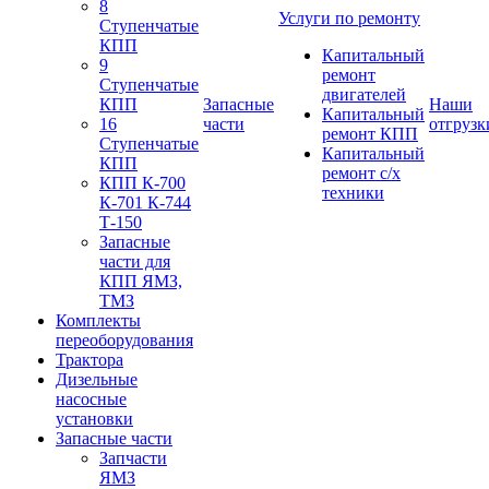
8
Услуги по ремонту
Ступенчатые
КПП
Капитальный
9
ремонт
Ступенчатые
двигателей
КПП
Запасные
Наши
Капитальный
16
части
отгрузк
ремонт КПП
Ступенчатые
Капитальный
КПП
ремонт с/х
КПП К-700
техники
К-701 К-744
Т-150
Запасные
части для
КПП ЯМЗ,
ТМЗ
Комплекты
переоборудования
Трактора
Дизельные
насосные
установки
Запасные части
Запчасти
ЯМЗ