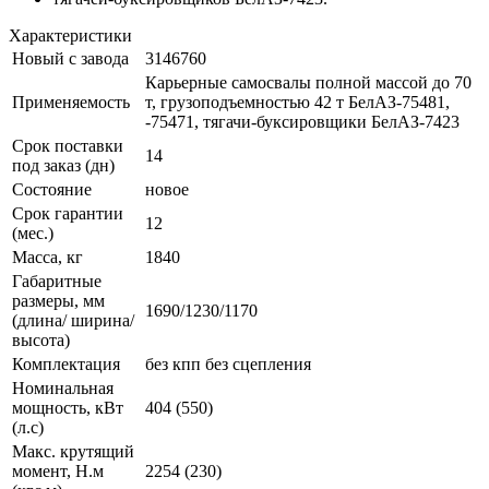
Характеристики
Новый с завода
3146760
Карьерные самосвалы полной массой до 70
Применяемость
т, грузоподъемностью 42 т БелАЗ-75481,
-75471, тягачи-буксировщики БелАЗ-7423
Срок поставки
14
под заказ (дн)
Состояние
новое
Срок гарантии
12
(мес.)
Масса, кг
1840
Габаритные
размеры, мм
1690/1230/1170
(длина/ ширина/
высота)
Комплектация
без кпп без сцепления
Номинальная
мощность, кВт
404 (550)
(л.с)
Макс. крутящий
момент, Н.м
2254 (230)