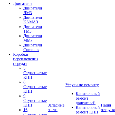
Двигатели
Двигатели
ЯМЗ
Двигатели
КАМАЗ
Двигатели
ТМЗ
Двигатели
ММЗ
Двигатели
Cummins
Коробки
переключения
передач
5
Ступенчатые
КПП
8
Услуги по ремонту
Ступенчатые
КПП
Капитальный
9
ремонт
Ступенчатые
двигателей
КПП
Запасные
Наши
Капитальный
16
части
отгрузк
ремонт КПП
Ступенчатые