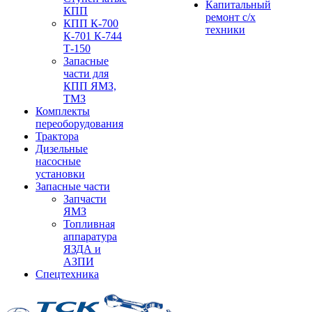
Капитальный
КПП
ремонт с/х
КПП К-700
техники
К-701 К-744
Т-150
Запасные
части для
КПП ЯМЗ,
ТМЗ
Комплекты
переоборудования
Трактора
Дизельные
насосные
установки
Запасные части
Запчасти
ЯМЗ
Топливная
аппаратура
ЯЗДА и
АЗПИ
Спецтехника