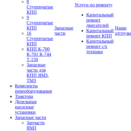
8
Услуги по ремонту
Ступенчатые
КПП
Капитальный
9
ремонт
Ступенчатые
двигателей
КПП
Запасные
Наши
Капитальный
16
части
отгрузк
ремонт КПП
Ступенчатые
Капитальный
КПП
ремонт с/х
КПП К-700
техники
К-701 К-744
Т-150
Запасные
части для
КПП ЯМЗ,
ТМЗ
Комплекты
переоборудования
Трактора
Дизельные
насосные
установки
Запасные части
Запчасти
ЯМЗ