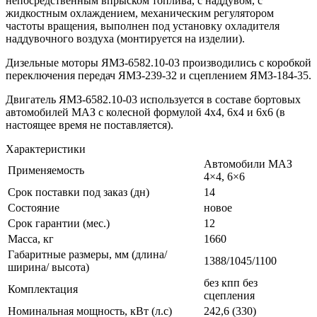
непосредственным впрыском топлива, с наддувом, с
жидкостным охлаждением, механическим регулятором
частоты вращения, выполнен под установку охладителя
наддувочного воздуха (монтируется на изделии).
Дизельные моторы ЯМЗ-6582.10-03 производились с коробкой
переключения передач ЯМЗ-239-32 и сцеплением ЯМЗ-184-35.
Двигатель ЯМЗ-6582.10-03 используется в составе бортовых
автомобилей МАЗ с колесной формулой 4х4, 6х4 и 6х6 (в
настоящее время не поставляется).
Характеристики
Автомобили МАЗ
Применяемость
4×4, 6×6
Срок поставки под заказ (дн)
14
Состояние
новое
Срок гарантии (мес.)
12
Масса, кг
1660
Габаритные размеры, мм (длина/
1388/1045/1100
ширина/ высота)
без кпп без
Комплектация
сцепления
Номинальная мощность, кВт (л.с)
242,6 (330)