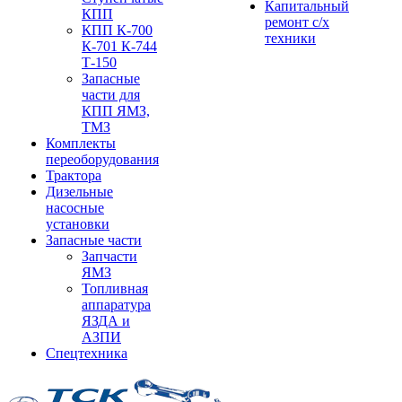
Капитальный
КПП
ремонт с/х
КПП К-700
техники
К-701 К-744
Т-150
Запасные
части для
КПП ЯМЗ,
ТМЗ
Комплекты
переоборудования
Трактора
Дизельные
насосные
установки
Запасные части
Запчасти
ЯМЗ
Топливная
аппаратура
ЯЗДА и
АЗПИ
Спецтехника