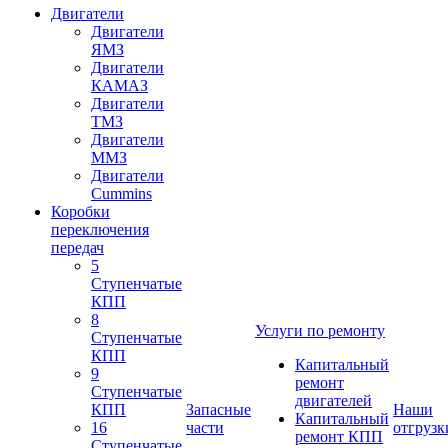
Двигатели
Двигатели
ЯМЗ
Двигатели
КАМАЗ
Двигатели
ТМЗ
Двигатели
ММЗ
Двигатели
Cummins
Коробки
переключения
передач
5
Ступенчатые
КПП
8
Услуги по ремонту
Ступенчатые
КПП
Капитальный
9
ремонт
Ступенчатые
двигателей
КПП
Запасные
Наши
Капитальный
16
части
отгрузк
ремонт КПП
Ступенчатые