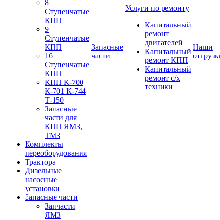
8
Услуги по ремонту
Ступенчатые
КПП
Капитальный
9
ремонт
Ступенчатые
двигателей
КПП
Запасные
Наши
Капитальный
16
части
отгрузк
ремонт КПП
Ступенчатые
Капитальный
КПП
ремонт с/х
КПП К-700
техники
К-701 К-744
Т-150
Запасные
части для
КПП ЯМЗ,
ТМЗ
Комплекты
переоборудования
Трактора
Дизельные
насосные
установки
Запасные части
Запчасти
ЯМЗ