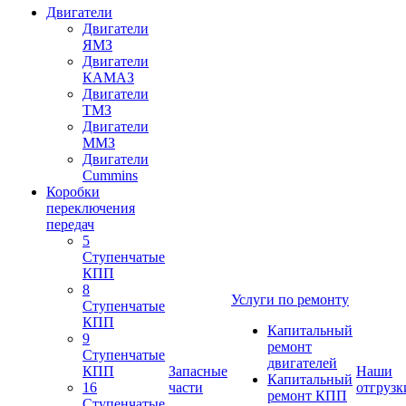
Двигатели
Двигатели
ЯМЗ
Двигатели
КАМАЗ
Двигатели
ТМЗ
Двигатели
ММЗ
Двигатели
Cummins
Коробки
переключения
передач
5
Ступенчатые
КПП
8
Услуги по ремонту
Ступенчатые
КПП
Капитальный
9
ремонт
Ступенчатые
двигателей
КПП
Запасные
Наши
Капитальный
16
части
отгрузк
ремонт КПП
Ступенчатые