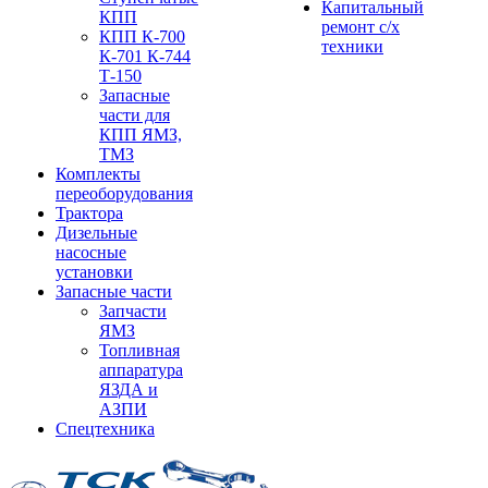
Капитальный
КПП
ремонт с/х
КПП К-700
техники
К-701 К-744
Т-150
Запасные
части для
КПП ЯМЗ,
ТМЗ
Комплекты
переоборудования
Трактора
Дизельные
насосные
установки
Запасные части
Запчасти
ЯМЗ
Топливная
аппаратура
ЯЗДА и
АЗПИ
Спецтехника