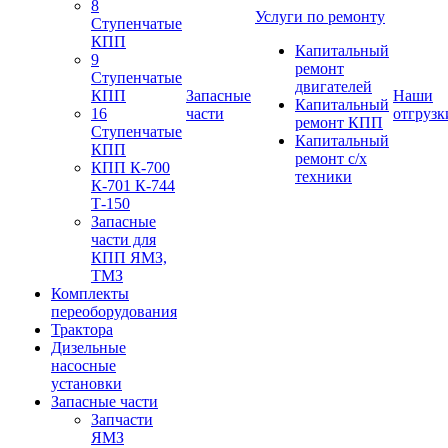
8
Услуги по ремонту
Ступенчатые
КПП
Капитальный
9
ремонт
Ступенчатые
двигателей
КПП
Запасные
Наши
Капитальный
16
части
отгрузк
ремонт КПП
Ступенчатые
Капитальный
КПП
ремонт с/х
КПП К-700
техники
К-701 К-744
Т-150
Запасные
части для
КПП ЯМЗ,
ТМЗ
Комплекты
переоборудования
Трактора
Дизельные
насосные
установки
Запасные части
Запчасти
ЯМЗ