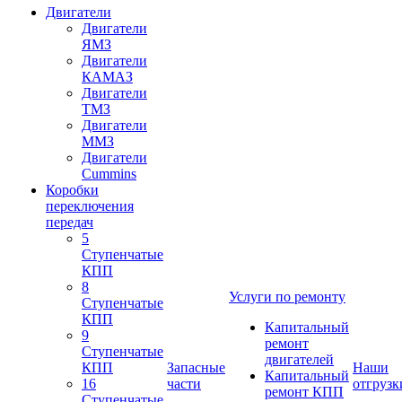
Двигатели
Двигатели
ЯМЗ
Двигатели
КАМАЗ
Двигатели
ТМЗ
Двигатели
ММЗ
Двигатели
Cummins
Коробки
переключения
передач
5
Ступенчатые
КПП
8
Услуги по ремонту
Ступенчатые
КПП
Капитальный
9
ремонт
Ступенчатые
двигателей
КПП
Запасные
Наши
Капитальный
16
части
отгрузк
ремонт КПП
Ступенчатые