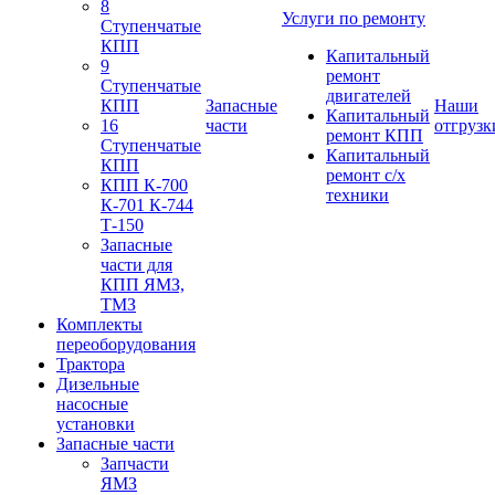
8
Услуги по ремонту
Ступенчатые
КПП
Капитальный
9
ремонт
Ступенчатые
двигателей
КПП
Запасные
Наши
Капитальный
16
части
отгрузк
ремонт КПП
Ступенчатые
Капитальный
КПП
ремонт с/х
КПП К-700
техники
К-701 К-744
Т-150
Запасные
части для
КПП ЯМЗ,
ТМЗ
Комплекты
переоборудования
Трактора
Дизельные
насосные
установки
Запасные части
Запчасти
ЯМЗ