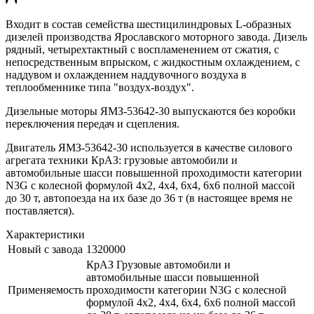
Входит в состав семейства шестицилиндровых L-образных
дизелей производства Ярославского моторного завода. Дизель
рядный, четырехтактный с воспламенением от сжатия, с
непосредственным впрыском, с жидкостным охлаждением, с
наддувом и охлаждением наддувочного воздуха в
теплообменнике типа "воздух-воздух".
Дизельные моторы ЯМЗ-53642-30 выпускаются без коробки
переключения передач и сцепления.
Двигатель ЯМЗ-53642-30 используется в качестве силового
агрегата техники КрАЗ: грузовые автомобили и
автомобильные шасси повышенной проходимости категории
N3G с колесной формулой 4х2, 4х4, 6х4, 6х6 полной массой
до 30 т, автопоезда на их базе до 36 т (в настоящее время не
поставляется).
Характеристики
Новый с завода
1320000
КрАЗ Грузовые автомобили и
автомобильные шасси повышенной
Применяемость
проходимости категории N3G с колесной
формулой 4х2, 4х4, 6х4, 6х6 полной массой