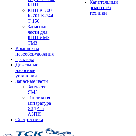
Капитальный
КПП
ремонт с/х
КПП К-700
техники
К-701 К-744
Т-150
Запасные
части для
КПП ЯМЗ,
ТМЗ
Комплекты
переоборудования
Трактора
Дизельные
насосные
установки
Запасные части
Запчасти
ЯМЗ
Топливная
аппаратура
ЯЗДА и
АЗПИ
Спецтехника