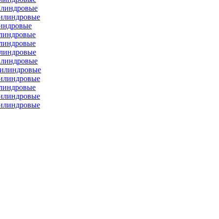
илиндровые
цилиндровые
линдровые
илиндровые
илиндровые
илиндровые
илиндровые
цилиндровые
цилиндровые
илиндровые
цилиндровые
цилиндровые