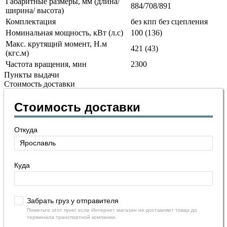
Габаритные размеры, мм (длина/
884/708/891
ширина/ высота)
Комплектация
без кпп без сцепления
Номинальная мощность, кВт (л.с)
100 (136)
Макс. крутящий момент, Н.м
421 (43)
(кгс.м)
Частота вращения, мин
2300
Пункты выдачи
Стоимость доставки
Стоимость доставки
Откуда
Куда
Забрать груз у отправителя
Пометьте этот пункт если Интернет магазин не доставляет товар до
терминала транспортной компании.