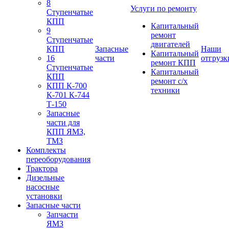
8
Услуги по ремонту
Ступенчатые
КПП
Капитальный
9
ремонт
Ступенчатые
двигателей
КПП
Запасные
Наши
Капитальный
16
части
отгрузк
ремонт КПП
Ступенчатые
Капитальный
КПП
ремонт с/х
КПП К-700
техники
К-701 К-744
Т-150
Запасные
части для
КПП ЯМЗ,
ТМЗ
Комплекты
переоборудования
Трактора
Дизельные
насосные
установки
Запасные части
Запчасти
ЯМЗ