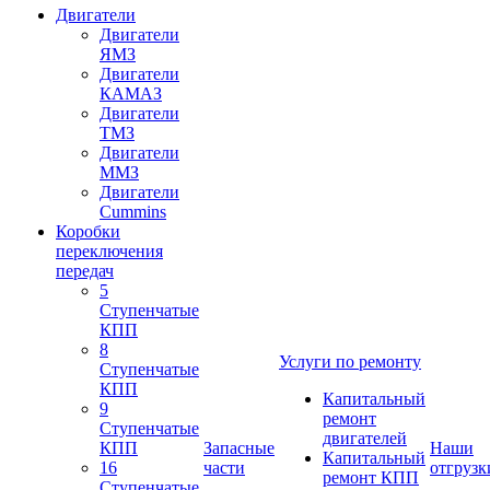
Двигатели
Двигатели
ЯМЗ
Двигатели
КАМАЗ
Двигатели
ТМЗ
Двигатели
ММЗ
Двигатели
Cummins
Коробки
переключения
передач
5
Ступенчатые
КПП
8
Услуги по ремонту
Ступенчатые
КПП
Капитальный
9
ремонт
Ступенчатые
двигателей
КПП
Запасные
Наши
Капитальный
16
части
отгрузк
ремонт КПП
Ступенчатые