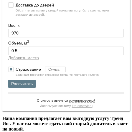
Доставка до дверей
Обратите внимание у каждой компании могут быть свои условия
доставки до дверей.
Вес, кг
3
Объем, м
Добавить место
Страхование
Если вам требуется страховка груза, то поставьте галочку.
Рассчитать
Стоимость является
ориентировочной
Использует систему
kto-dostavit.ru
Наша компания предлагает вам выгодную услугу Трейд
Ин . У нас вы можете сдать свой старый двигатель в зачет
на новый.