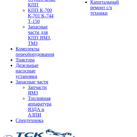
Капитальный
КПП
ремонт с/х
КПП К-700
техники
К-701 К-744
Т-150
Запасные
части для
КПП ЯМЗ,
ТМЗ
Комплекты
переоборудования
Трактора
Дизельные
насосные
установки
Запасные части
Запчасти
ЯМЗ
Топливная
аппаратура
ЯЗДА и
АЗПИ
Спецтехника